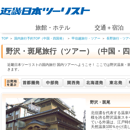
旅館・ホテル
交通＋宿泊
TOP
＞
国内旅行予約TOP（中国・四国発）
＞
甲信越旅行・ツアー
＞
長野旅行・ツア
野沢・斑尾旅行（ツアー）（中国・四
近畿日本ツーリストの国内旅行 国内ツアーへようこそ！ ここでは野沢温泉・
きます。
野沢・斑尾
北信濃を代表する温泉
模を誇る野沢温泉スキ
ている外湯は、江戸時
天然温泉100％かけ