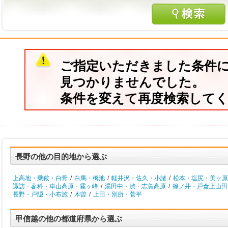
ご指定いただきました条件
見つかりませんでした。
条件を変えて再度検索して
長野の他の目的地から選ぶ
上高地・乗鞍・白骨
/
白馬・栂池
/
軽井沢・佐久・小諸
/
松本・塩尻・美ヶ原
諏訪・蓼科・車山高原・霧ヶ峰
/
湯田中・渋・志賀高原
/
篠ノ井・戸倉上山田
長野・戸隠・小布施
/
木曽
/
上田・別所・菅平
甲信越の他の都道府県から選ぶ