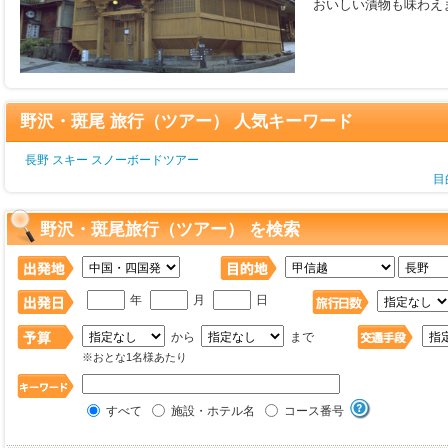
おいしい漬物も味わえ
野沢・斑尾 旅行（ツアー） 人気キーワード
長野 スキー スノーボードツアー
目
野沢・斑尾旅行（ツアー） を検索
年
月
日
から
まで
※おとな1名様あたり
すべて
施設・ホテル名
コース番号