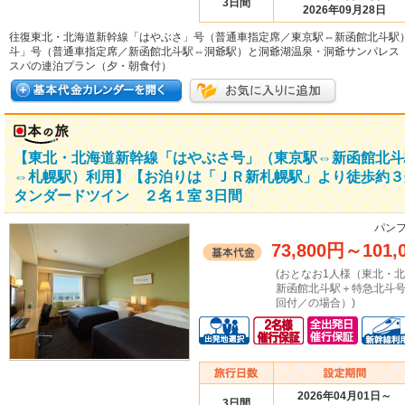
3日間
2026年09月28日
往復東北・北海道新幹線「はやぶさ」号（普通車指定席／東京駅⇔新函館北斗駅
斗」号（普通車指定席／新函館北斗駅⇔洞爺駅）と洞爺湖温泉・洞爺サンパレス
スパの連泊プラン（夕・朝食付）
【東北・北海道新幹線「はやぶさ号」（東京駅⇔新函館北斗
⇔札幌駅）利用】【お泊りは「ＪＲ新札幌駅」より徒歩約３
タンダードツイン ２名１室 3日間
パンフ
73,800円
～
101,
(おとなお1人様（東北・
新函館北斗駅＋特急北斗
回付／の場合）)
2026年04月01日～
3日間