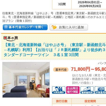
2026年04月01日～
3日間
2026年09月28日
往復東北・北海道新幹線「はやぶさ」号（普通車指定席／東京駅⇔新函館北斗駅
斗」号（普通車指定席／新函館北斗駅⇔札幌駅）と地区＜新札幌＞のホテルエミ
泊プラン（朝食１回付）
【東北・北海道新幹線「はやぶさ号」（東京駅⇔新函館北斗
⇔札幌駅）利用】【お泊りは「ＪＲ新札幌駅」より徒歩約３
タンダードコーナーツイン ３名１室 3日間
パンフ
71,800円
～
95,8
(おとなお1人様（東北・
新函館北斗駅＋特急北斗
回付／の場合）)