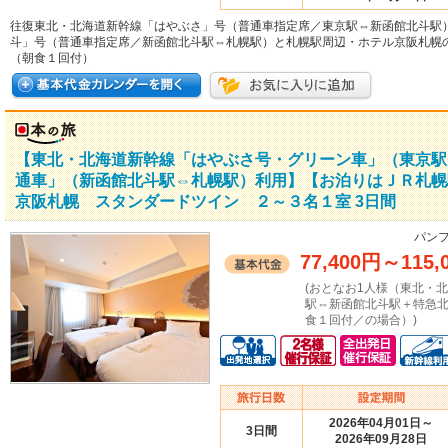
往復東北・北海道新幹線「はやぶさ」号（普通車指定席／東京駅⇔新函館北斗駅
斗」号（普通車指定席／新函館北斗駅⇔札幌駅）と札幌駅周辺・ホテル京阪札幌
（朝食１回付）
【東北・北海道新幹線「はやぶさ号・グリーン車」（東京駅
通車」（新函館北斗駅⇔札幌駅）利用】【お泊りはＪＲ札幌
京阪札幌 スタンダードツイン ２～３名１室 3日間
パンフ
77,400円
～
115,
(おとなお1人様（東北・
駅⇔新函館北斗駅＋特急
食１回付／の場合）)
2026年04月01日～
3日間
2026年09月28日