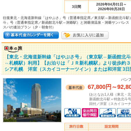
2026年04月01日～
3日間
2026年09月28日
往復東北・北海道新幹線「はやぶさ」号（普通車指定席／東京駅⇔新函館北斗駅
斗」号（普通車指定席／新函館北斗駅⇔洞爺駅）と洞爺湖温泉・洞爺サンパレス
スパの連泊プラン（夕・朝食付）
【東北・北海道新幹線「はやぶさ号」（東京駅⇔新函館北斗
⇔札幌駅）利用】【お泊りは「ＪＲ新札幌駅」より徒歩約３
シア札幌 洋室（スカイコーナーツイン）または和洋室 3日
パンフ
67,800円
～
92,8
(おとなお1人様（東北・
新函館北斗駅＋特急北斗
回付／洋室（スカイコーナ