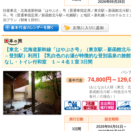
2026年09月28日
往復東北・北海道新幹線「はやぶさ」号（普通車指定席／東京駅⇔新函館北斗駅
斗」号（普通車指定席／新函館北斗駅⇔札幌駅）と地区＜新札幌＞のホテルエミ
泊プラン（朝食１回付）
【東北・北海道新幹線「はやぶさ号」（東京駅⇔新函館北斗
⇔登別駅）利用】【乳白色のお湯が特徴的な登別温泉の旅館
なし・トイレ付和室 １～４名１室 3日間
パンフ
74,800円
～
129,
(おとなお1人様（東北・
新函館北斗駅＋特急北斗
食付／の場合）)
2026年04月01日～
3日間