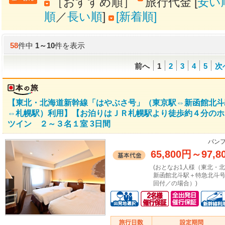
［おすすめ順］
旅行代金 [
安い
順
／
長い順
]
[新着順]
58
件中
1
～
10
件を表示
前へ
1
2
3
4
5
次
【東北・北海道新幹線「はやぶさ号」（東京駅⇔新函館北斗
⇔札幌駅）利用】【お泊りはＪＲ札幌駅より徒歩約４分のホ
ツイン ２～３名１室 3日間
パンフ
65,800円
～
97,8
(おとなお1人様（東北・
新函館北斗駅＋特急北斗
回付／の場合）)