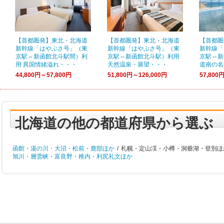
【首都圏発】東北・北海道
【首都圏発】東北・北海道
【首都圏
新幹線「はやぶさ号」（東
新幹線「はやぶさ号」（東
新幹線「
京駅⇔新函館北斗駅間）利
京駅⇔新函館北斗駅）利用
京駅⇔新
用 異国情緒溢れ・・・
天然温泉・展望・・・
道南の名
44,800円～57,800円
51,800円～126,000円
57,800
北海道の他の都道府県から選ぶ
函館・湯の川・大沼・松前・鹿部ほか
/
札幌・定山渓・小樽・洞爺湖・登別ほか
旭川・層雲峡・富良野・稚内・利尻礼文ほか