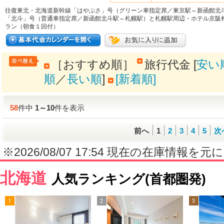
往復東北・北海道新幹線「はやぶさ」号（グリーン車指定席／東京駅⇔新函館北
「北斗」号（普通車指定席／新函館北斗駅⇔札幌駅）と札幌駅周辺・ホテル京阪
ラン（朝食１回付）
［おすすめ順］
旅行代金 [
安い
順
／
長い順
]
[新着順]
58
件中
1
～
10
件を表示
前へ
1
2
3
4
5
次
※2026/08/07 17:54 現在の在庫情
北海道
人気ランキング(首都圏発)