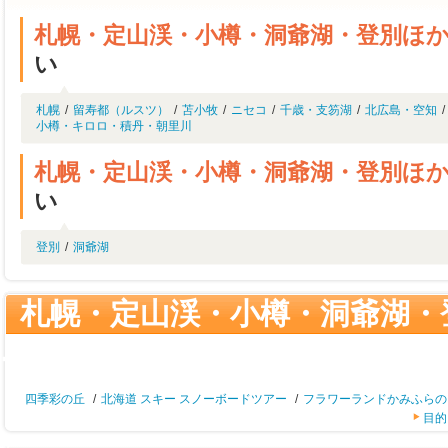
札幌・定山渓・小樽・洞爺湖・登別ほ
い
札幌
/
留寿都（ルスツ）
/
苫小牧
/
ニセコ
/
千歳・支笏湖
/
北広島・空知
/
小樽・キロロ・積丹・朝里川
札幌・定山渓・小樽・洞爺湖・登別ほ
い
登別
/
洞爺湖
札幌・定山渓・小樽・洞爺湖・
ー） 人気キーワード
四季彩の丘
/
北海道 スキー スノーボードツアー
/
フラワーランドかみふらの
目的