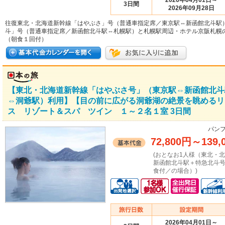
2026年04月01日～
3日間
2026年09月28日
往復東北・北海道新幹線「はやぶさ」号（普通車指定席／東京駅⇔新函館北斗駅
斗」号（普通車指定席／新函館北斗駅⇔札幌駅）と札幌駅周辺・ホテル京阪札幌
（朝食１回付）
【東北・北海道新幹線「はやぶさ号」（東京駅⇔新函館北斗
⇔洞爺駅）利用】【目の前に広がる洞爺湖の絶景を眺めるリ
ス リゾート＆スパ ツイン １～２名１室 3日間
パンフ
72,800円
～
139,
(おとなお1人様（東北・
新函館北斗駅＋特急北斗
食付／の場合）)
2026年04月01日～