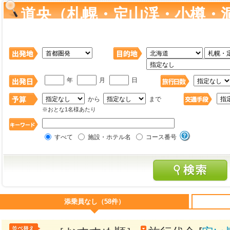
道央（札幌・定山渓・小樽・
旅行・ツアー を検索
年
月
日
から
まで
※おとな1名様あたり
すべて
施設・ホテル名
コース番号
添乗員なし（58件）