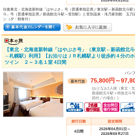
2026年09月28日
往復東北・北海道新幹線「はやぶさ」号（普通車指定席／東京駅⇔新函館北斗駅
斗」号（普通車指定席／新函館北斗駅⇔登別駅）と登別温泉・滝乃家別館 玉乃
ン（夕・朝食付）
【東北・北海道新幹線「はやぶさ号」（東京駅⇔新函館北斗
⇔札幌駅）利用】【お泊りはＪＲ札幌駅より徒歩約４分のホ
ツイン ２～３名１室 4日間
パンフ
75,800円
～
97,8
(おとなお1人様（東北・
新函館北斗駅＋特急北斗
回付／の場合）)
2026年04月01日～
4日間
2026年09月27日