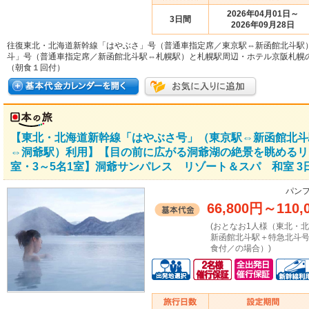
2026年04月01日～
3日間
2026年09月28日
往復東北・北海道新幹線「はやぶさ」号（普通車指定席／東京駅⇔新函館北斗駅
斗」号（普通車指定席／新函館北斗駅⇔札幌駅）と札幌駅周辺・ホテル京阪札幌
（朝食１回付）
【東北・北海道新幹線「はやぶさ号」（東京駅⇔新函館北斗
⇔洞爺駅）利用】【目の前に広がる洞爺湖の絶景を眺めるリ
室・3～5名1室】洞爺サンパレス リゾート＆スパ 和室 3
パンフ
66,800円
～
110,
(おとなお1人様（東北・
新函館北斗駅＋特急北斗
食付／の場合）)