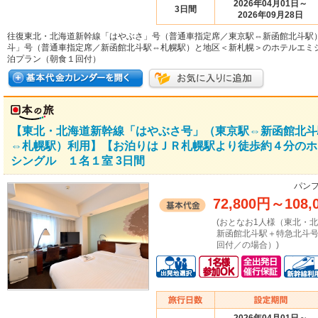
2026年04月01日～
3日間
2026年09月28日
往復東北・北海道新幹線「はやぶさ」号（普通車指定席／東京駅⇔新函館北斗駅
斗」号（普通車指定席／新函館北斗駅⇔札幌駅）と地区＜新札幌＞のホテルエミ
泊プラン（朝食１回付）
【東北・北海道新幹線「はやぶさ号」（東京駅⇔新函館北斗
⇔札幌駅）利用】【お泊りはＪＲ札幌駅より徒歩約４分のホ
シングル １名１室 3日間
パンフ
72,800円
～
108,
(おとなお1人様（東北・
新函館北斗駅＋特急北斗
回付／の場合）)