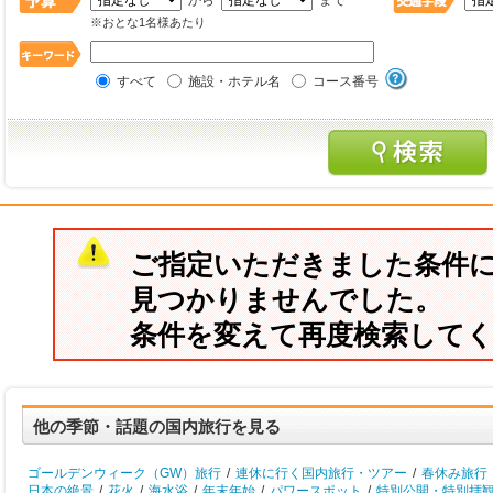
から
まで
※おとな1名様あたり
すべて
施設・ホテル名
コース番号
ご指定いただきました条件
見つかりませんでした。
条件を変えて再度検索して
他の季節・話題の国内旅行を見る
ゴールデンウィーク（GW）旅行
/
連休に行く国内旅行・ツアー
/
春休み旅行
日本の絶景
/
花火
/
海水浴
/
年末年始
/
パワースポット
/
特別公開・特別拝