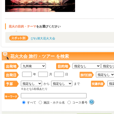
花火の目的・テーマ
をお選びください
びわ湖大花火大会
花火大会 旅行・ツアー を検索
年
月
日
から
まで
※おとな1名様あたり
すべて
施設・ホテル名
コース番号