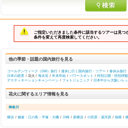
ご指定いただきました条件に該当するツアーは見つ
条件を変えて再度検索してください。
他の季節・話題の国内旅行を見る
ゴールデンウィーク（GW）旅行
/
連休に行く国内旅行・ツアー
/
春休み旅行
日本の絶景
/
花火 /
海水浴
/
年末年始
/
パワースポット
/
特別公開・特別拝観
デスティネーションキャンペーン
/
フォトジェニック
/
日本中から大阪いらっし
花火に関するエリア情報を見る
神奈川
横浜
/
鎌倉・江の島・平塚・大磯
/
川崎
/
新横浜
/
小田原・湯河原
/
箱根
/