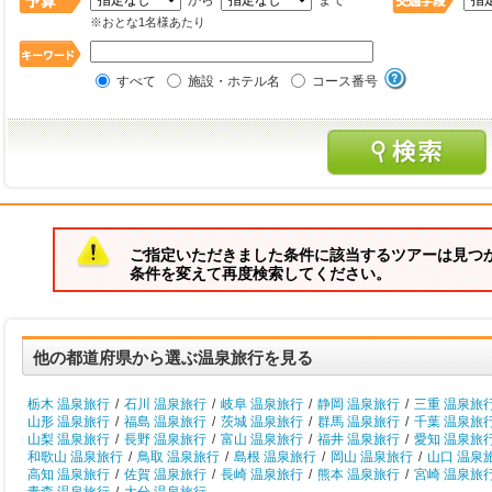
から
まで
※おとな1名様あたり
すべて
施設・ホテル名
コース番号
ご指定いただきました条件に該当するツアーは見つ
条件を変えて再度検索してください。
他の都道府県から選ぶ温泉旅行を見る
栃木 温泉旅行
/
石川 温泉旅行
/
岐阜 温泉旅行
/
静岡 温泉旅行
/
三重 温泉旅
山形 温泉旅行
/
福島 温泉旅行
/
茨城 温泉旅行
/
群馬 温泉旅行
/
千葉 温泉旅
山梨 温泉旅行
/
長野 温泉旅行
/
富山 温泉旅行
/
福井 温泉旅行
/
愛知 温泉旅
和歌山 温泉旅行
/
鳥取 温泉旅行
/
島根 温泉旅行
/
岡山 温泉旅行
/
山口 温泉
高知 温泉旅行
/
佐賀 温泉旅行
/
長崎 温泉旅行
/
熊本 温泉旅行
/
宮崎 温泉旅