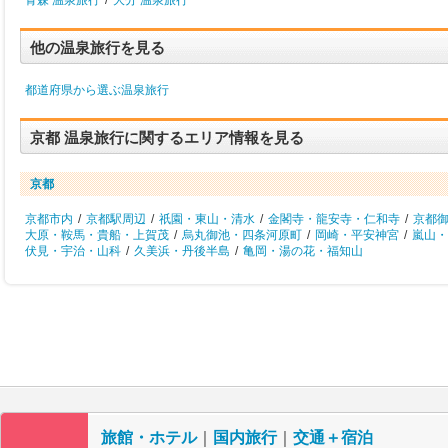
青森 温泉旅行
/
大分 温泉旅行
他の温泉旅行を見る
都道府県から選ぶ温泉旅行
京都 温泉旅行に関するエリア情報を見る
京都
京都市内
/
京都駅周辺
/
祇園・東山・清水
/
金閣寺・龍安寺・仁和寺
/
京都
大原・鞍馬・貴船・上賀茂
/
烏丸御池・四条河原町
/
岡崎・平安神宮
/
嵐山・
伏見・宇治・山科
/
久美浜・丹後半島
/
亀岡・湯の花・福知山
旅館・ホテル
｜
国内旅行
｜
交通＋宿泊