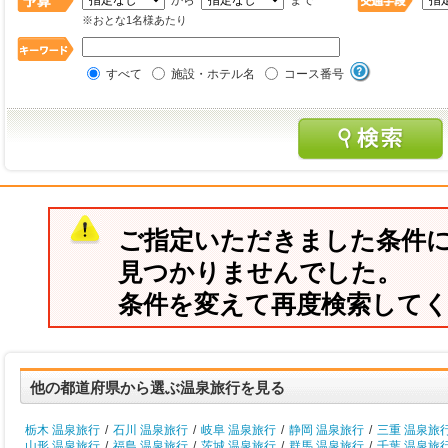
から
まで
※おとな1名様あたり
すべて
施設・ホテル名
コース番号
ご指定いただきました条件
見つかりませんでした。
条件を変えて再度検索して
他の都道府県から選ぶ温泉旅行を見る
栃木 温泉旅行
/
石川 温泉旅行
/
岐阜 温泉旅行
/
静岡 温泉旅行
/
三重 温泉旅
山形 温泉旅行
/
福島 温泉旅行
/
茨城 温泉旅行
/
群馬 温泉旅行
/
千葉 温泉旅