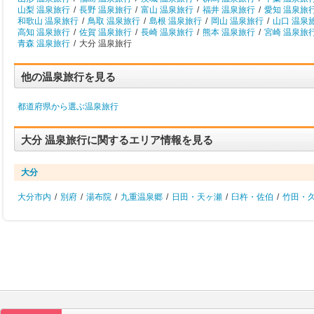
山梨 温泉旅行
/
長野 温泉旅行
/
富山 温泉旅行
/
福井 温泉旅行
/
愛知 温泉旅
和歌山 温泉旅行
/
鳥取 温泉旅行
/
島根 温泉旅行
/
岡山 温泉旅行
/
山口 温泉
高知 温泉旅行
/
佐賀 温泉旅行
/
長崎 温泉旅行
/
熊本 温泉旅行
/
宮崎 温泉旅
青森 温泉旅行
/
大分 温泉旅行
他の温泉旅行を見る
都道府県から選ぶ温泉旅行
大分 温泉旅行に関するエリア情報を見る
大分
大分市内
/
別府
/
湯布院
/
九重温泉郷
/
日田・天ヶ瀬
/
臼杵・佐伯
/
竹田・