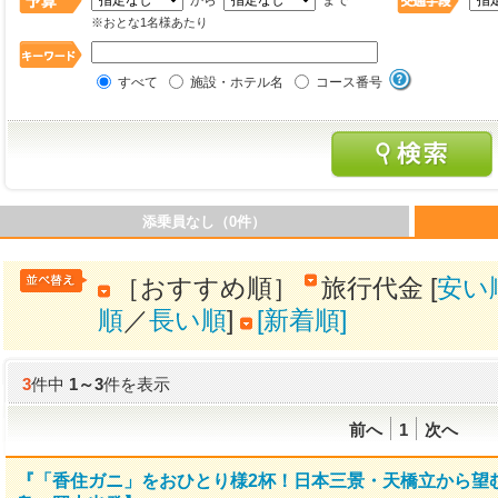
から
まで
※おとな1名様あたり
すべて
施設・ホテル名
コース番号
添乗員なし（0件）
［おすすめ順］
旅行代金 [
安い
順
／
長い順
]
[新着順]
3
件中
1
～
3
件を表示
前へ
1
次へ
『「香住ガニ」をおひとり様2杯！日本三景・天橋立から望