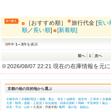
［おすすめ順］
旅行代金 [
安い
順
／
長い順
]
[新着順]
3
件中
1
～
3
件を表示
前へ
1
次へ
※2026/08/07 22:21 現在の在庫情
京都の他の目的地から選ぶ
京都市内
/
京都駅周辺
/
祇園・東山・清水
/
金閣寺・龍安寺・仁和寺
/
京都
大原・鞍馬・貴船・上賀茂
/
烏丸御池・四条河原町
/
岡崎・平安神宮
/
嵐山・
伏見・宇治・山科
/
久美浜・丹後半島/
亀岡・湯の花・福知山