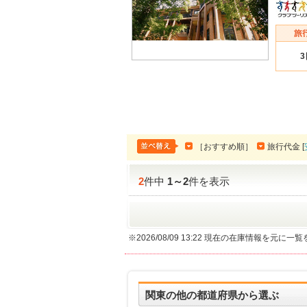
［おすすめ順］
旅行代金 [
2
件中
1
～
2
件を表示
※2026/08/09 13:22 現在の在庫情報を元に
関東の他の都道府県から選ぶ