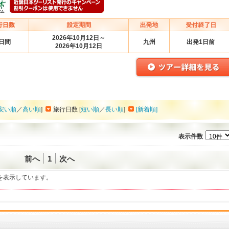
2026年10月12日～
3日間
九州
出発1日前
2026年10月12日
安い順
／
高い順
]
旅行日数 [
短い順
／
長い順
]
[新着順]
表示件数
前へ
1
次へ
一覧を表示しています。