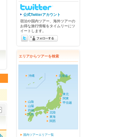
公式Twitterアカウント
宿泊や国内ツアー、海外ツアーの
お得な旅行情報をタイムリーにツ
イートします。
エリアからツアーを検索
沖縄
北海道
東北
関東
山陰
甲信越
山陽
四国
北陸
九州
東海
関西
国内ツアーエリア一覧
小