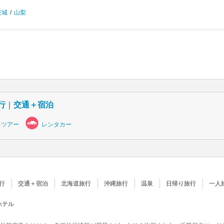
茨城
/
山梨
行
｜
交通＋宿泊
スツアー
レンタカー
行
交通＋宿泊
北海道旅行
沖縄旅行
温泉
日帰り旅行
一人
ホテル