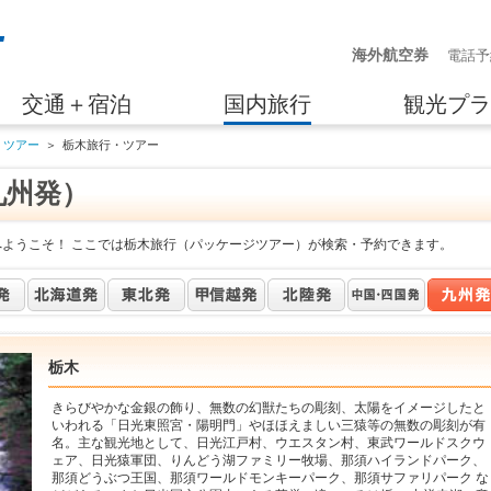
海外航空券
電話予
交通＋宿泊
国内旅行
観光プラ
・ツアー
＞
栃木旅行・ツアー
九州発）
へようこそ！ ここでは栃木旅行（パッケージツアー）が検索・予約できます。
栃木
きらびやかな金銀の飾り、無数の幻獣たちの彫刻、太陽をイメージしたと
いわれる「日光東照宮・陽明門」やほほえましい三猿等の無数の彫刻が有
名。主な観光地として、日光江戸村、ウエスタン村、東武ワールドスクウ
ェア、日光猿軍団、りんどう湖ファミリー牧場、那須ハイランドパーク、
那須どうぶつ王国、那須ワールドモンキーパーク、那須サファリパーク な