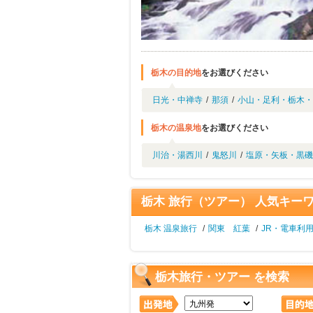
栃木の目的地
をお選びください
日光・中禅寺
/
那須
/
小山・足利・栃木・
栃木の温泉地
をお選びください
川治・湯西川
/
鬼怒川
/
塩原・矢板・黒磯
栃木 旅行（ツアー） 人気キー
栃木 温泉旅行
/
関東 紅葉
/
JR・電車利
栃木旅行・ツアー を検索