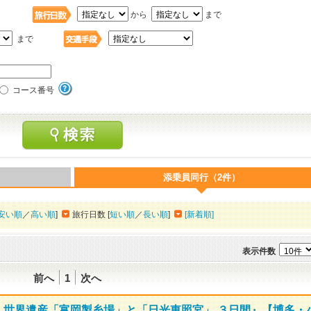
日
から
まで
まで
コース番号
添乗員同行（2件）
安い順
／
高い順
]
旅行日数 [
短い順
／
長い順
]
[新着順]
表示件数
前へ
1
次へ
！ 世界遺産「富岡製糸場」と「日光東照宮」 ３日間』【博多・