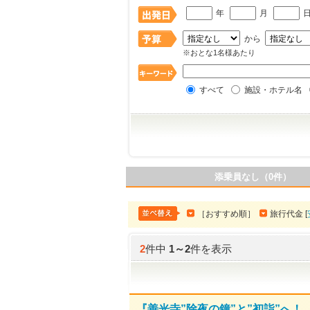
年
月
から
※おとな1名様あたり
すべて
施設・ホテル名
添乗員なし（0件）
［おすすめ順］
旅行代金 [
2
件中
1
～
2
件を表示
『善光寺”除夜の鐘”と”初詣”へ