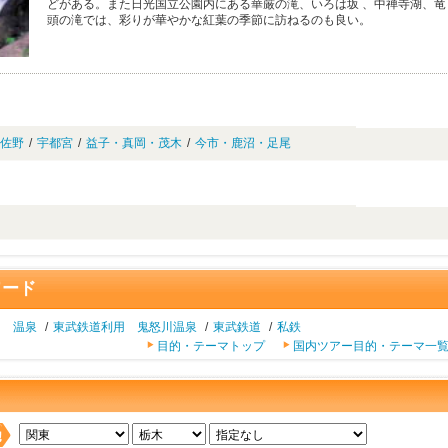
どがある。また日光国立公園内にある華厳の滝、いろは坂 、中禅寺湖、竜
頭の滝では、彩りが華やかな紅葉の季節に訪ねるのも良い。
佐野
/
宇都宮
/
益子・真岡・茂木
/
今市・鹿沼・足尾
ワード
用 温泉
/
東武鉄道利用 鬼怒川温泉
/
東武鉄道
/
私鉄
目的・テーマトップ
国内ツアー目的・テーマ一