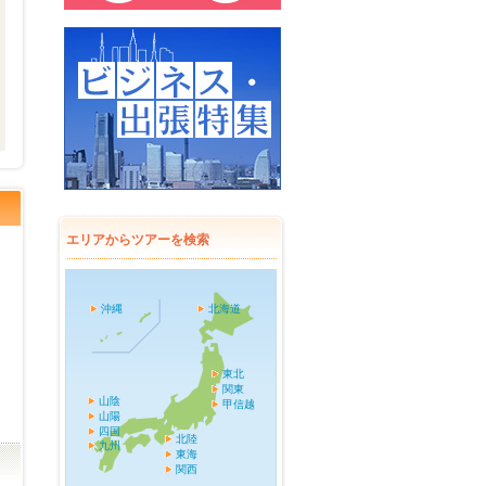
エリアからツアーを検索
沖縄
北海道
東北
関東
山陰
甲信越
山陽
四国
北陸
九州
東海
関西