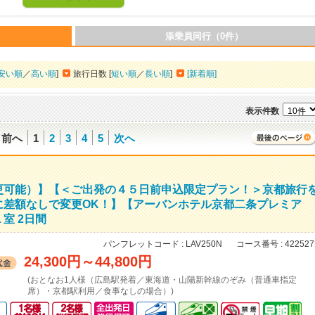
添乗員同行（0件）
安い順
／
高い順
]
旅行日数 [
短い順
／
長い順
]
[新着順]
表示件数
前へ
1
2
3
4
5
次へ
更可能）】【＜ご出発の４５日前申込限定プラン！＞京都旅行
に差額なしで変更OK！】【アーバンホテル京都二条プレミア
室 2日間
パンフレットコード :
LAV250N
コース番号 :
422527
24,300円
～
44,800円
(おとなお1人様（広島駅発着／東海道・山陽新幹線のぞみ（普通車指定
席）・京都駅利用／食事なしの場合）)