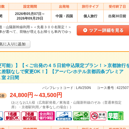
2026年05月07日～
間
中国・四国
個人旅行
出発30日前
2026年09月29日
道・山陽新幹線利用＞＜先着３００名限定！＞
車が選べて、荷物が増えるお帰りも車内でゆっ
更可能）】【＜ご出発の４５日前申込限定プラン！＞京都旅行
に差額なしで変更OK！】【アーバンホテル京都四条プレミア
室 2日間
パンフレットコード :
LAV250N
コース番号 :
422507
24,800円
～
43,500円
(おとなお1人様（広島駅発着／東海道・山陽新幹線のぞみ（普通車指定
席）・京都駅利用／食事なしの場合）)