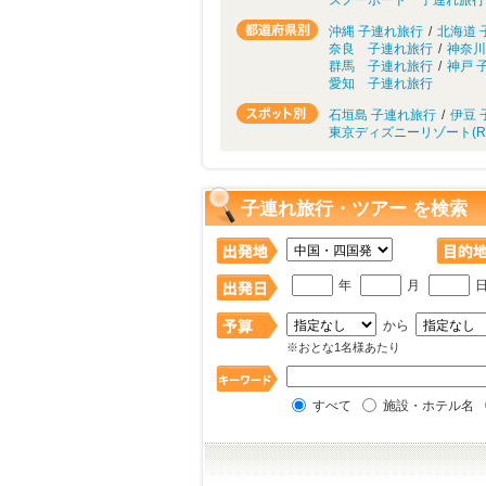
スノーボード 子連れ旅行
沖縄 子連れ旅行
/
北海道 
奈良 子連れ旅行
/
神奈川
群馬 子連れ旅行
/
神戸 
愛知 子連れ旅行
石垣島 子連れ旅行
/
伊豆 
東京ディズニーリゾート(R
子連れ旅行・ツアー を検索
年
月
から
※おとな1名様あたり
すべて
施設・ホテル名