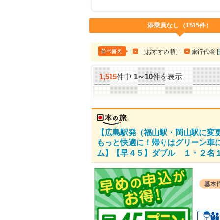
添乗員なし（1515件）
［おすすめ順］
旅行代金 [
1,515
件中
1
～
10
件を表示
【広島駅発（福山駅・岡山駅に変
もっと快適に！帰りはグリーン車
ム】【早４５】ダブル １・２名１