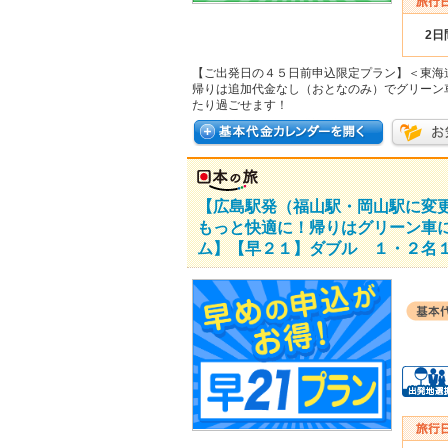
2日
【ご出発日の４５日前申込限定プラン】＜東海
帰りは追加代金なし（おとなのみ）でグリーン
たり過ごせます！
【広島駅発（福山駅・岡山駅に変
もっと快適に！帰りはグリーン車
ム】【早２１】ダブル １・２名１