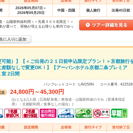
2026年05月07日～
間
中国・四国
個人旅行
出発45日前
2026年09月29日
道・山陽新幹線利用＞＜先着３００名限定！＞
車が選べて、荷物が増えるお帰りも車内でゆっ
更可能）】【＜ご出発の２１日前申込限定プラン！＞京都旅行
に差額なしで変更OK！】【アーバンホテル京都二条プレミア
室 2日間
パンフレットコード :
LAV250N
コース番号 :
422528
24,800円
～
45,300円
(おとなお1人様（広島駅発着／東海道・山陽新幹線のぞみ（普通車指定
席）・京都駅利用／食事なしの場合）)