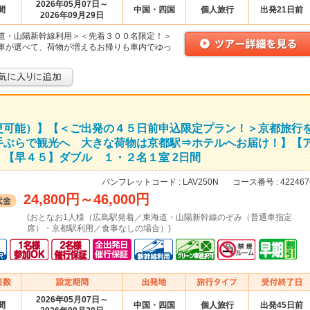
2026年05月07日～
間
中国・四国
個人旅行
出発21日前
2026年09月29日
道・山陽新幹線利用＞＜先着３００名限定！＞
車が選べて、荷物が増えるお帰りも車内でゆっ
更可能）】【＜ご出発の４５日前申込限定プラン！＞京都旅行
手ぶらで観光へ 大きな荷物は京都駅⇒ホテルへお届け！】【
【早４５】ダブル １・２名１室 2日間
パンフレットコード :
LAV250N
コース番号 :
422467
24,800円
～
46,000円
(おとなお1人様（広島駅発着／東海道・山陽新幹線のぞみ（普通車指定
席）・京都駅利用／食事なしの場合）)
2026年05月07日～
間
中国・四国
個人旅行
出発45日前