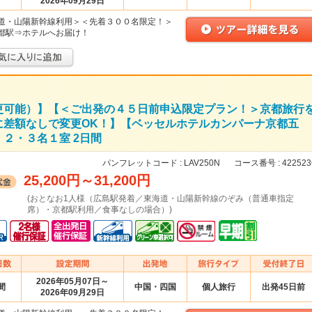
2026年09月29日
道・山陽新幹線利用＞＜先着３００名限定！＞
都駅⇒ホテルへお届け！
更可能）】【＜ご出発の４５日前申込限定プラン！＞京都旅行
に差額なしで変更OK！】【ベッセルホテルカンパーナ京都五
２・３名１室 2日間
パンフレットコード :
LAV250N
コース番号 :
422523
25,200円
～
31,200円
(おとなお1人様（広島駅発着／東海道・山陽新幹線のぞみ（普通車指定
席）・京都駅利用／食事なしの場合）)
2026年05月07日～
間
中国・四国
個人旅行
出発45日前
2026年09月29日