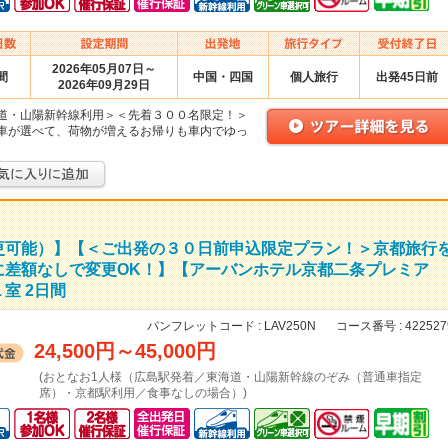
2026年05月07日～
間
中国・四国
個人旅行
出発45日前
2026年09月29日
道・山陽新幹線利用＞＜先着３００名限定！＞
車が選べて、荷物が増えるお帰りも車内でゆっ
更可能）】【＜ご出発の３０日前申込限定プラン！＞京都旅行
に差額なしで変更OK！】【アーバンホテル京都二条プレミア
室 2日間
パンフレットコード :
LAV250N
コース番号 :
422527
24,500円
～
45,000円
(おとなお1人様（広島駅発着／東海道・山陽新幹線のぞみ（普通車指定
席）・京都駅利用／食事なしの場合）)