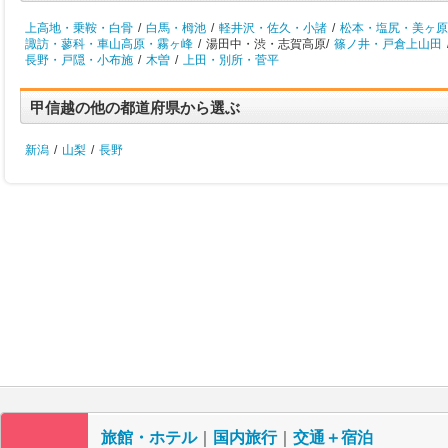
上高地・乗鞍・白骨
/
白馬・栂池
/
軽井沢・佐久・小諸
/
松本・塩尻・美ヶ原
諏訪・蓼科・車山高原・霧ヶ峰
/
湯田中・渋・志賀高原/
篠ノ井・戸倉上山田
長野・戸隠・小布施
/
木曽
/
上田・別所・菅平
甲信越の他の都道府県から選ぶ
新潟
/
山梨
/
長野
旅館・ホテル
｜
国内旅行
｜
交通＋宿泊