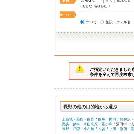
から
※おとな1名様あたり
すべて
施設・ホテル名
ご指定いただきました
条件を変えて再度検索
長野の他の目的地から選ぶ
上高地・乗鞍・白骨
/
白馬・栂池
/
軽井沢
諏訪・蓼科・車山高原・霧ヶ峰
/
湯田中・渋
長野・戸隠・小布施
/
木曽
/
上田・別所・