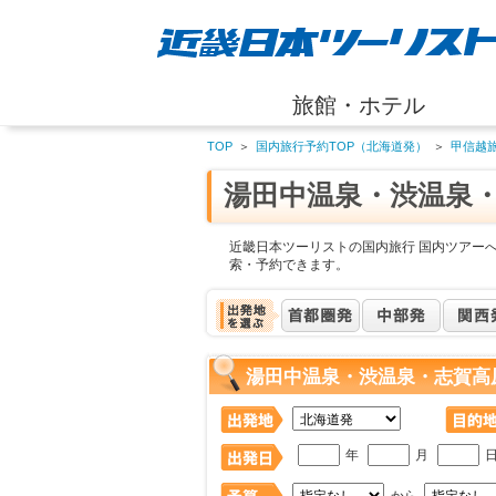
旅館・ホテル
TOP
＞
国内旅行予約TOP（北海道発）
＞
甲信越
湯田中温泉・渋温泉
近畿日本ツーリストの国内旅行 国内ツアー
索・予約できます。
湯田中温泉・渋温泉・志賀高
年
月