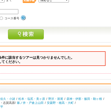
まで
コース番号
条件に該当するツアーは見つかりませんでした。
してください。
・佐久・小諸
/
松本・塩尻・美ヶ原
/
野沢・斑尾
/
昼神・伊那・飯田・駒ヶ根
/
・志賀高原/
篠ノ井・戸倉上山田
/
安曇野・穂高・大町
/
菅平