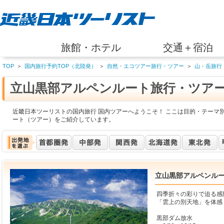
旅館・ホテル
交通＋宿泊
TOP
＞
国内旅行予約TOP（北陸発）
＞
自然・エコツアー旅行・ツアー
＞
山・岳旅行
立山黒部アルペンルート旅行・ツア
近畿日本ツーリストの国内旅行 国内ツアーへようこそ！ ここは目的・テーマ
ート（ツアー）をご紹介しています。
立山黒部アルペンル
四季折々の彩りで迫る感
「雲上の別天地」を体感
黒部ダム放水