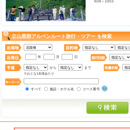
6/26～10/15
立山黒部アルペンルート旅行・ツアー を検索
年
月
日
から
まで
※おとな1名様あたり
すべて
施設・ホテル名
コース番号