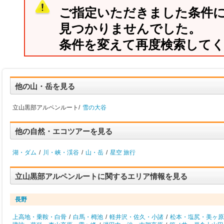
ご指定いただきました条件
見つかりませんでした。
条件を変えて再度検索して
他の山・岳を見る
立山黒部アルペンルート/
雪の大谷
他の自然・エコツアーを見る
湖・ダム
/
川・峡・渓谷
/
山・岳
/
星空 旅行
立山黒部アルペンルートに関するエリア情報を見る
長野
上高地・乗鞍・白骨
/
白馬・栂池
/
軽井沢・佐久・小諸
/
松本・塩尻・美ヶ原