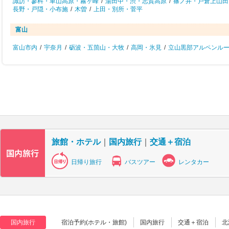
諏訪・蓼科・車山高原・霧ヶ峰
/
湯田中・渋・志賀高原
/
篠ノ井・戸倉上山田
長野・戸隠・小布施
/
木曽
/
上田・別所・菅平
富山
富山市内
/
宇奈月
/
砺波・五箇山・大牧
/
高岡・氷見
/
立山黒部アルペンル
旅館・ホテル
｜
国内旅行
｜
交通＋宿泊
日帰り旅行
バスツアー
レンタカー
国内旅行
宿泊予約(ホテル・旅館)
国内旅行
交通＋宿泊
北