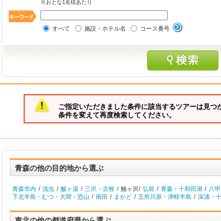
※おとな1名様あたり
すべて
施設・ホテル名
コース番号
ご指定いただきました条件に該当するツアーは見つ
条件を変えて再度検索してください。
青森の他の目的地から選ぶ
青森市内
/
浅虫
/
酸ヶ湯
/
三沢・古牧
/
鯵ヶ沢/
弘前
/
青森・十和田湖
/
八甲
下北半島・むつ・大間・恐山
/
南田
/
まかど
/
五所川原・津軽半島
/
深浦・
東北の他の都道府県から選ぶ