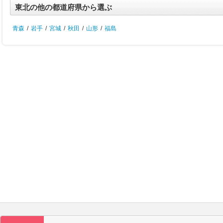
東北の他の都道府県から選ぶ
青森
/
岩手
/
宮城
/
秋田
/
山形
/
福島