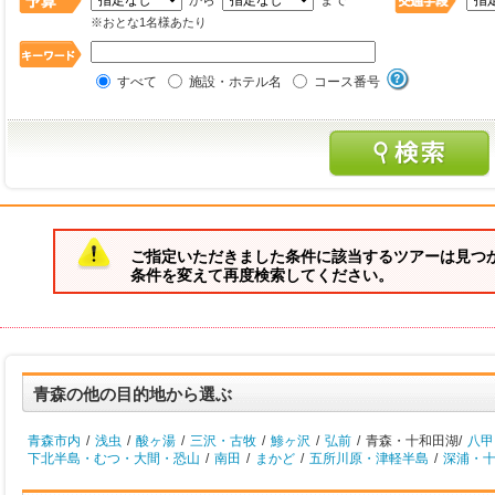
から
まで
※おとな1名様あたり
すべて
施設・ホテル名
コース番号
ご指定いただきました条件に該当するツアーは見つ
条件を変えて再度検索してください。
青森の他の目的地から選ぶ
青森市内
/
浅虫
/
酸ヶ湯
/
三沢・古牧
/
鯵ヶ沢
/
弘前
/
青森・十和田湖/
八甲
下北半島・むつ・大間・恐山
/
南田
/
まかど
/
五所川原・津軽半島
/
深浦・