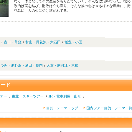
なく一体となってその産業をもりたてていく、そんな政治を行った。彼の
政治は実を結び、財政は立ち直り、そんな彼の心は今も様々な産業に、街
並みに、人の心に受け継がれてる。
/
古口・草薙
/
村山・尾花沢・大石田
/
飯豊・小国
あつみ・湯野浜・酒田・鶴岡
/
天童・寒河江・東根
ワード
ツアー
/
東北 スキーツアー
/
JR・電車利用 山形
/
目的・テーマトップ
国内ツアー目的・テーマ一