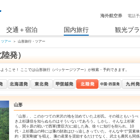
海外航空券
電話予
交通＋宿泊
国内旅行
観光プラ
・ツアー
＞
山形旅行・ツアー
北陸発）
へようこそ！ ここでは山形旅行（パッケージツアー）が検索・予約できます。
山形
「山形」、このかつての米沢の地を治めていた上杉氏。その祖ともいうべ
き上杉謙信を知らぬものはそういないであろう。しかし、そんな上杉家
も、関ヶ原の戦いで西軍(豊臣方)に組した為、徐々に知行を削られ、10
代・上杉鷹山の時には藩の財政はひっ迫しきっていた。そんな中で“質素倹
約・質実剛健”を唱え、藩の産業を奨励するだけでなく、武士も農民も関係