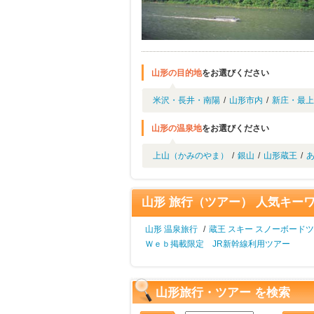
山形の目的地
をお選びください
米沢・長井・南陽
/
山形市内
/
新庄・最上
山形の温泉地
をお選びください
上山（かみのやま）
/
銀山
/
山形蔵王
/
山形 旅行（ツアー） 人気キー
山形 温泉旅行
/
蔵王 スキー スノーボード
Ｗｅｂ掲載限定 JR新幹線利用ツアー
山形旅行・ツアー を検索