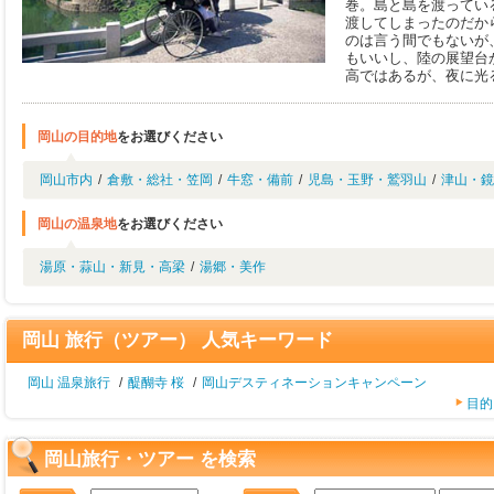
巻。島と島を渡ってい
渡してしまったのだか
のは言う間でもないが
もいいし、陸の展望台
高ではあるが、夜に光
岡山の目的地
をお選びください
岡山市内
/
倉敷・総社・笠岡
/
牛窓・備前
/
児島・玉野・鷲羽山
/
津山・鏡
岡山の温泉地
をお選びください
湯原・蒜山・新見・高梁
/
湯郷・美作
岡山 旅行（ツアー） 人気キーワード
岡山 温泉旅行
/
醍醐寺 桜
/
岡山デスティネーションキャンペーン
目的
岡山旅行・ツアー を検索