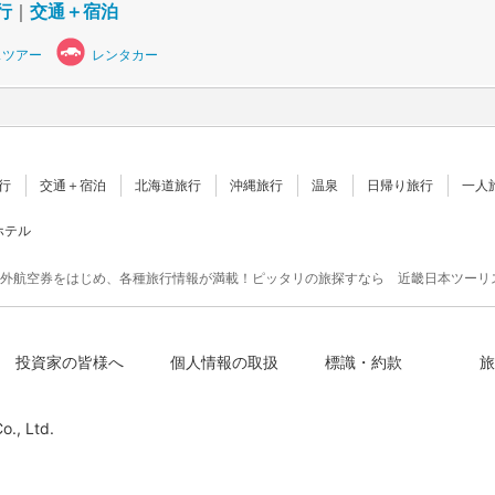
行
｜
交通＋宿泊
スツアー
レンタカー
行
交通＋宿泊
北海道旅行
沖縄旅行
温泉
日帰り旅行
一人
ホテル
外航空券をはじめ、各種旅行情報が満載！ピッタリの旅探すなら 近畿日本ツーリ
投資家の皆様へ
個人情報の取扱
標識・約款
旅
o., Ltd.