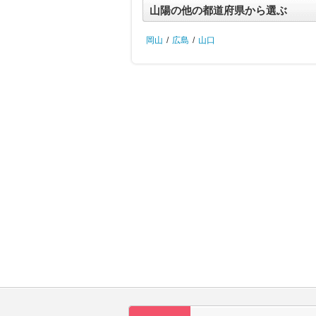
山陽の他の都道府県から選ぶ
岡山
/
広島
/
山口