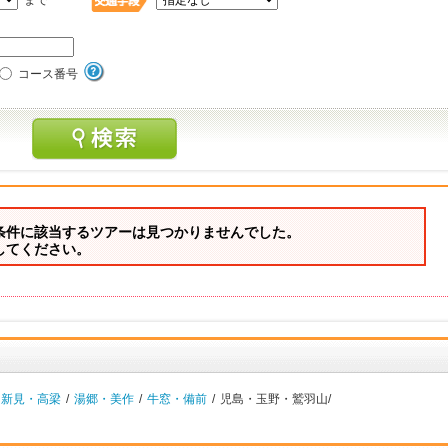
まで
コース番号
条件に該当するツアーは見つかりませんでした。
してください。
・新見・高梁
/
湯郷・美作
/
牛窓・備前
/
児島・玉野・鷲羽山/