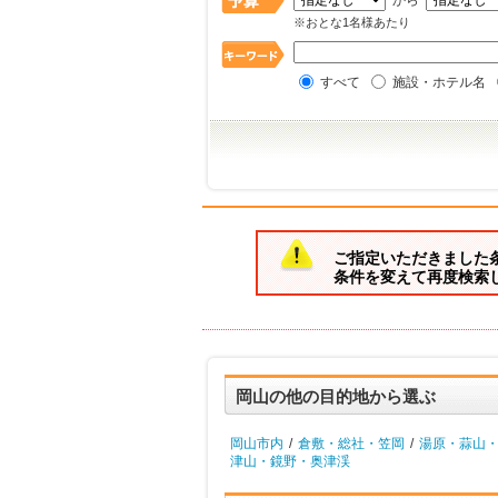
から
※おとな1名様あたり
すべて
施設・ホテル名
ご指定いただきました
条件を変えて再度検索
岡山の他の目的地から選ぶ
岡山市内
/
倉敷・総社・笠岡
/
湯原・蒜山
津山・鏡野・奥津渓