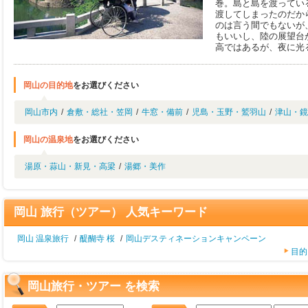
巻。島と島を渡ってい
渡してしまったのだか
のは言う間でもないが
もいいし、陸の展望台
高ではあるが、夜に光
岡山の目的地
をお選びください
岡山市内
/
倉敷・総社・笠岡
/
牛窓・備前
/
児島・玉野・鷲羽山
/
津山・鏡
岡山の温泉地
をお選びください
湯原・蒜山・新見・高梁
/
湯郷・美作
岡山 旅行（ツアー） 人気キーワード
岡山 温泉旅行
/
醍醐寺 桜
/
岡山デスティネーションキャンペーン
目的
岡山旅行・ツアー を検索