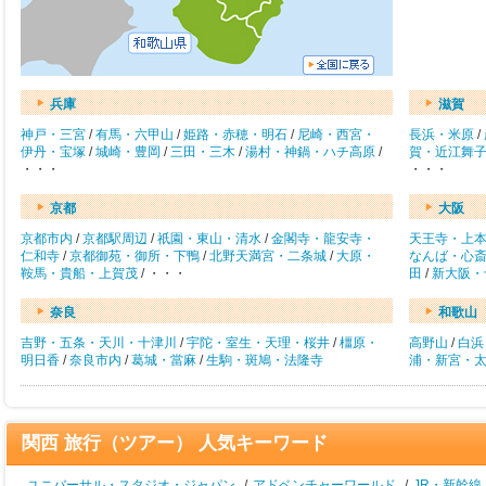
兵庫
滋賀
神戸・三宮
/
有馬・六甲山
/
姫路・赤穂・明石
/
尼崎・西宮・
長浜・米原
/
伊丹・宝塚
/
城崎・豊岡
/
三田・三木
/
湯村・神鍋・ハチ高原
/
賀・近江舞
・・・
・・・
京都
大阪
京都市内
/
京都駅周辺
/
祇園・東山・清水
/
金閣寺・龍安寺・
天王寺・上
仁和寺
/
京都御苑・御所・下鴨
/
北野天満宮・二条城
/
大原・
なんば・心
鞍馬・貴船・上賀茂
/ ・・・
田
/
新大阪・
奈良
和歌山
吉野・五条・天川・十津川
/
宇陀・室生・天理・桜井
/
橿原・
高野山
/
白浜
明日香
/
奈良市内
/
葛城・當麻
/
生駒・斑鳩・法隆寺
浦・新宮・
関西 旅行（ツアー） 人気キーワード
ユニバーサル・スタジオ・ジャパン
/
アドベンチャーワールド
/
JR・新幹線