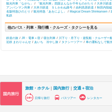
観光列車「ながら」
/
「観光列車」四国まんなか千年ものがたり
/
大井川鉄道
アンパンマン列車
/
大井川鉄道 ＳＬかわね路号
/
由利高原鉄道
/
秋田内陸縦
名阪特急ひのとり
/
観光特急「あをによし」
/
Magical Dream Shinkansen
/
私鉄
他のバス・列車・飛行機・クルーズ・タクシーを見る
鉄道の旅
/
JR・電車＋宿
/
寝台列車
/
川下り・舟下り・遊覧船・クルーザー
近鉄 まわりゃんせ
/
あいち 冷やし旅
/
タクシーツアー
/
車の運転なしで観
旅館・ホテル
｜
国内旅行
｜
交通＋宿泊
日帰り旅行
バスツアー
レンタカー