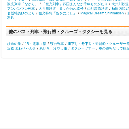
観光列車「ながら」
/
「観光列車」四国まんなか千年ものがたり
/
大井川鉄道
アンパンマン列車
/
大井川鉄道 ＳＬかわね路号
/
由利高原鉄道
/
秋田内陸縦
名阪特急ひのとり
/
観光特急「あをによし」
/
Magical Dream Shinkansen
/
私鉄
他のバス・列車・飛行機・クルーズ・タクシーを見る
鉄道の旅
/
JR・電車＋宿
/
寝台列車
/
川下り・舟下り・遊覧船・クルーザー
近鉄 まわりゃんせ
/
あいち 冷やし旅
/
タクシーツアー
/
車の運転なしで観