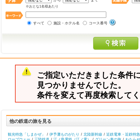
から
まで
※おとな1名様あたり
すべて
施設・ホテル名
コース番号
ご指定いただきました条件
見つかりませんでした。
条件を変えて再度検索して
他の鉄道の旅を見る
観光特急「しまかぜ」
/
伊予灘ものがたり
/
北陸新幹線
/
近鉄電車・近鉄特急
ロープウェー
/
三陸鉄道
/
江ノ島電鉄（江ノ電）
/
グリーン車の旅
/
わたら