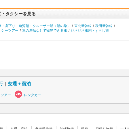
ズ・タクシーを見る
り・舟下り・遊覧船・クルーザー船（船の旅）
/
東北新幹線
/
秋田新幹線
/
クシーツアー
/
車の運転なしで観光できる旅
/
ひさびさ旅割・ずらし旅
行
｜
交通＋宿泊
スツアー
レンタカー
行
交通＋宿泊
北海道旅行
沖縄旅行
温泉
日帰り旅行
一人