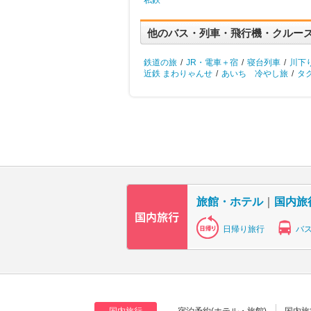
私鉄
他のバス・列車・飛行機・クルー
鉄道の旅
/
JR・電車＋宿
/
寝台列車
/
川下
近鉄 まわりゃんせ
/
あいち 冷やし旅
/
タ
旅館・ホテル
｜
国内旅
日帰り旅行
バ
国内旅行
宿泊予約(ホテル・旅館)
国内旅