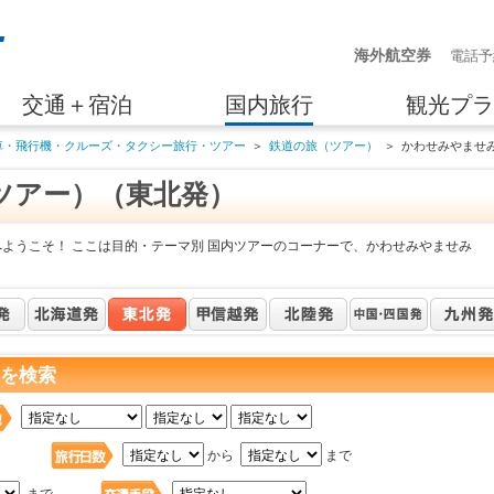
海外航空券
電話予
交通＋宿泊
国内旅行
観光プラ
車・飛行機・クルーズ・タクシー旅行・ツアー
＞
鉄道の旅（ツアー）
＞
かわせみやませ
ツアー）（東北発）
へようこそ！ ここは目的・テーマ別 国内ツアーのコーナーで、かわせみやませみ
 を検索
日
から
まで