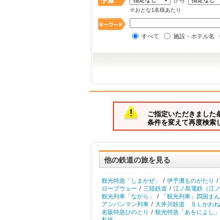
から
※おとな1名様あたり
すべて
施設・ホテル名
ご指定いただきました
条件を変えて再度検索
他の鉄道の旅を見る
観光特急「しまかぜ」
/
伊予灘ものがたり
/
ロープウェー
/
三陸鉄道
/
江ノ島電鉄（江
観光列車「ながら」
/
「観光列車」四国まん
アンパンマン列車
/
大井川鉄道 ＳＬかわね
名阪特急ひのとり
/
観光特急「あをによし」