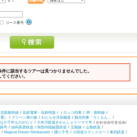
まで
コース番号
条件に該当するツアーは見つかりませんでした。
してください。
北陸新幹線
/
近鉄電車・近鉄特急
/
トロッコ列車
/
JR・新幹線
/
ノ電）
/
グリーン車の旅
/
わたらせ渓谷鐵道
/
観光列車「ろくもん」
/
なか千年ものがたり
/
大井川鉄道きかんしゃトーマス号
/
かわせみやませみ/
路号
/
由利高原鉄道
/
秋田内陸縦貫鉄道
/
五能線
/
山形鉄道
/
/
Magical Dream Shinkansen
/
踊り子号
/
小田急ロマンスカー
/
東武鉄道
/