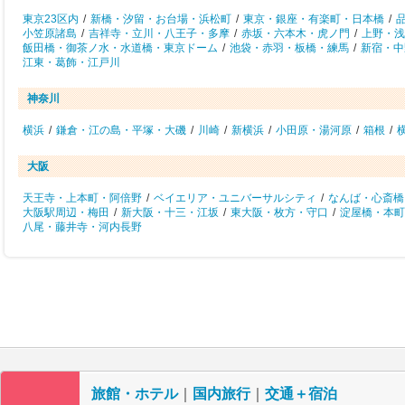
東京23区内
/
新橋・汐留・お台場・浜松町
/
東京・銀座・有楽町・日本橋
/
小笠原諸島
/
吉祥寺・立川・八王子・多摩
/
赤坂・六本木・虎ノ門
/
上野・浅
飯田橋・御茶ノ水・水道橋・東京ドーム
/
池袋・赤羽・板橋・練馬
/
新宿・中
江東・葛飾・江戸川
神奈川
横浜
/
鎌倉・江の島・平塚・大磯
/
川崎
/
新横浜
/
小田原・湯河原
/
箱根
/
大阪
天王寺・上本町・阿倍野
/
ベイエリア・ユニバーサルシティ
/
なんば・心斎橋
大阪駅周辺・梅田
/
新大阪・十三・江坂
/
東大阪・枚方・守口
/
淀屋橋・本町
八尾・藤井寺・河内長野
旅館・ホテル
｜
国内旅行
｜
交通＋宿泊