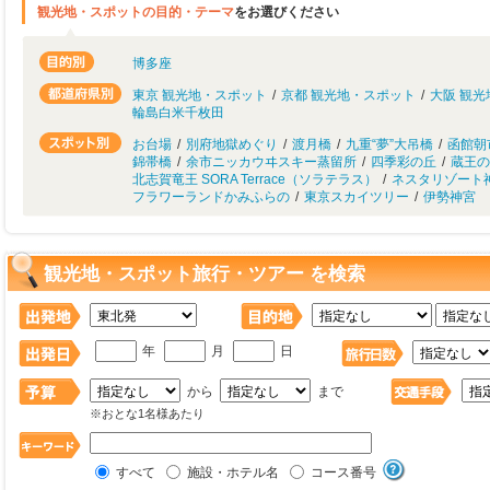
観光地・スポットの目的・テーマ
をお選びください
博多座
東京 観光地・スポット
/
京都 観光地・スポット
/
大阪 観
輪島白米千枚田
お台場
/
別府地獄めぐり
/
渡月橋
/
九重“夢”大吊橋
/
函館朝
錦帯橋
/
余市ニッカウヰスキー蒸留所
/
四季彩の丘
/
蔵王の
北志賀竜王 SORA Terrace（ソラテラス）
/
ネスタリゾート
フラワーランドかみふらの
/
東京スカイツリー
/
伊勢神宮
観光地・スポット旅行・ツアー を検索
年
月
日
から
まで
※おとな1名様あたり
すべて
施設・ホテル名
コース番号