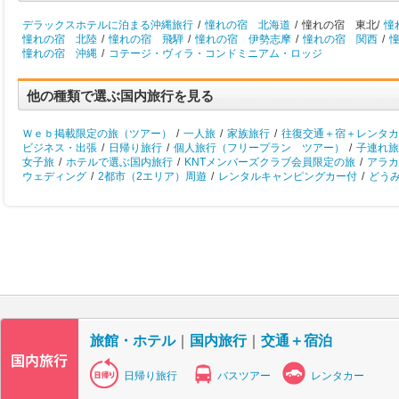
デラックスホテルに泊まる沖縄旅行
/
憧れの宿 北海道
/
憧れの宿 東北/
憧
憧れの宿 北陸
/
憧れの宿 飛騨
/
憧れの宿 伊勢志摩
/
憧れの宿 関西
/
憧れの宿 沖縄
/
コテージ・ヴィラ・コンドミニアム・ロッジ
他の種類で選ぶ国内旅行を見る
Ｗｅｂ掲載限定の旅（ツアー）
/
一人旅
/
家族旅行
/
往復交通＋宿＋レンタカ
ビジネス・出張
/
日帰り旅行
/
個人旅行（フリープラン ツアー）
/
子連れ旅
女子旅
/
ホテルで選ぶ国内旅行
/
KNTメンバーズクラブ会員限定の旅
/
アラカ
ウェディング
/
2都市（2エリア）周遊
/
レンタルキャンピングカー付
/
どう
旅館・ホテル
｜
国内旅行
｜
交通＋宿泊
日帰り旅行
バスツアー
レンタカー