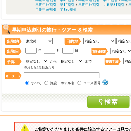
早期申込割引 早45割引
/
早期申込割引 早30割引
/
早期
早期申込割引 早14割引
/
早期申込割引 ＪＲ早31割引
/
早期申込割引 早120割引
早期申込割引の旅行・ツアー を検索
年
月
日
から
まで
※おとな1名様あたり
すべて
施設・ホテル名
コース番号
ご指定いただきました条件に該当するツアーは見つ