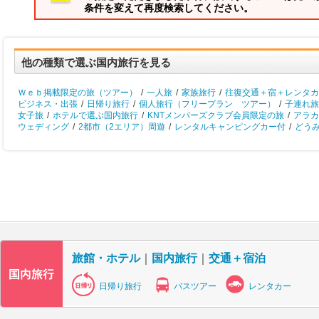
条件を変えて再度検索してください。
他の種類で選ぶ国内旅行を見る
Ｗｅｂ掲載限定の旅（ツアー）
/
一人旅
/
家族旅行
/
往復交通＋宿＋レンタカ
ビジネス・出張
/
日帰り旅行
/
個人旅行（フリープラン ツアー）
/
子連れ旅
女子旅
/
ホテルで選ぶ国内旅行
/
KNTメンバーズクラブ会員限定の旅
/
アラカ
ウェディング
/
2都市（2エリア）周遊
/
レンタルキャンピングカー付
/
どう
旅館・ホテル
｜
国内旅行
｜
交通＋宿泊
日帰り旅行
バスツアー
レンタカー