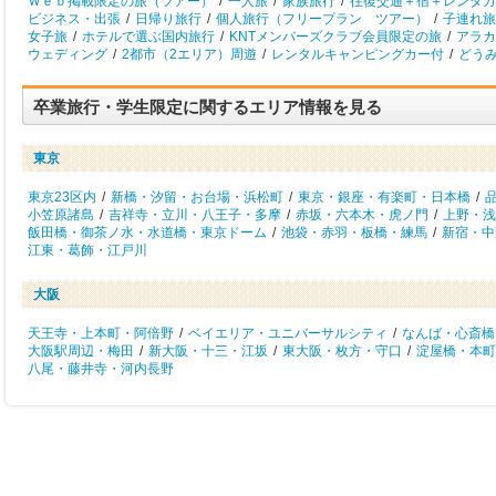
Ｗｅｂ掲載限定の旅（ツアー）
/
一人旅
/
家族旅行
/
往復交通＋宿＋レンタカ
ビジネス・出張
/
日帰り旅行
/
個人旅行（フリープラン ツアー）
/
子連れ旅
女子旅
/
ホテルで選ぶ国内旅行
/
KNTメンバーズクラブ会員限定の旅
/
アラカ
ウェディング
/
2都市（2エリア）周遊
/
レンタルキャンピングカー付
/
どう
卒業旅行・学生限定に関するエリア情報を見る
東京
東京23区内
/
新橋・汐留・お台場・浜松町
/
東京・銀座・有楽町・日本橋
/
小笠原諸島
/
吉祥寺・立川・八王子・多摩
/
赤坂・六本木・虎ノ門
/
上野・浅
飯田橋・御茶ノ水・水道橋・東京ドーム
/
池袋・赤羽・板橋・練馬
/
新宿・中
江東・葛飾・江戸川
大阪
天王寺・上本町・阿倍野
/
ベイエリア・ユニバーサルシティ
/
なんば・心斎橋
大阪駅周辺・梅田
/
新大阪・十三・江坂
/
東大阪・枚方・守口
/
淀屋橋・本町
八尾・藤井寺・河内長野