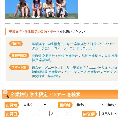
卒業旅行・学生限定の目的・テーマ
をお選びください
卒業旅行・学生限定
/
スキー 卒業旅行
/
日帰りバスツアー
グループ旅行 コテージ・コンドミニアム
北海道 卒業旅行
/
沖縄 卒業旅行
/
九州 卒業旅行
/
東京 卒
神戸 卒業旅行
東京ディズニーランド（R） 卒業旅行
/
ユニバーサル・スタ
旭山動物園 卒業旅行
/
ハウステンボス 卒業旅行
/
ナガシマ
伊勢神宮 卒業旅行
卒業旅行 学生限定・ツアー を検索
年
月
日