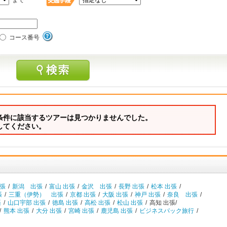
まで
コース番号
条件に該当するツアーは見つかりませんでした。
してください。
出張
/
新潟 出張
/
富山 出張
/
金沢 出張
/
長野 出張
/
松本 出張
/
張
/
三重（伊勢） 出張
/
京都 出張
/
大阪 出張
/
神戸 出張
/
奈良 出張
/
張
/
山口宇部 出張
/
徳島 出張
/
高松 出張
/
松山 出張
/
高知 出張/
/
熊本 出張
/
大分 出張
/
宮崎 出張
/
鹿児島 出張
/
ビジネスパック旅行
/