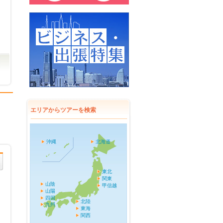
エリアからツアーを検索
沖縄
北海道
東北
関東
山陰
甲信越
山陽
四国
北陸
九州
東海
関西