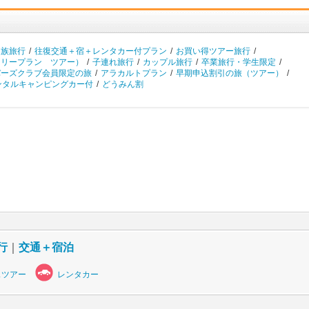
家族旅行
/
往復交通＋宿＋レンタカー付プラン
/
お買い得ツアー旅行
/
フリープラン ツアー）
/
子連れ旅行
/
カップル旅行
/
卒業旅行・学生限定
/
バーズクラブ会員限定の旅
/
アラカルトプラン
/
早期申込割引の旅（ツアー）
/
ンタルキャンピングカー付
/
どうみん割
行
｜
交通＋宿泊
スツアー
レンタカー