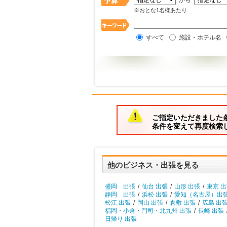
から
※おとな1名様あたり
すべて
施設・ホテル名
ご指定いただきました
条件を変えて再度検索
他のビジネス・出張を見る
盛岡 出張
/
仙台 出張
/
山形 出張
/
東京 
静岡 出張
/
浜松 出張
/
愛知（名古屋）出
松江 出張
/
岡山 出張
/
倉敷 出張
/
広島 出
福岡・小倉・門司・北九州 出張
/
長崎 出張
日帰り 出張