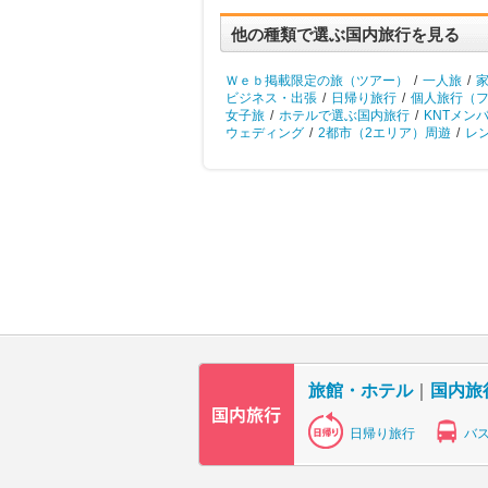
他の種類で選ぶ国内旅行を見る
Ｗｅｂ掲載限定の旅（ツアー）
/
一人旅
/
ビジネス・出張
/
日帰り旅行
/
個人旅行（
女子旅
/
ホテルで選ぶ国内旅行
/
KNTメン
ウェディング
/
2都市（2エリア）周遊
/
レ
旅館・ホテル
｜
国内旅
日帰り旅行
バ