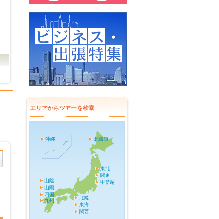
エリアからツアーを検索
沖縄
北海道
東北
関東
山陰
甲信越
山陽
四国
北陸
九州
東海
関西