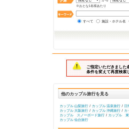
から
※おとな1名様あたり
すべて
施設・ホテル名
ご指定いただきました
条件を変えて再度検索
他のカップル旅行を見る
カップル 山梨旅行
/
カップル 温泉旅行
/
日
カップル 大阪旅行
/
カップル 沖縄旅行
/
カ
カップル スノーボード旅行
/
カップル 東
カップル 仙台旅行