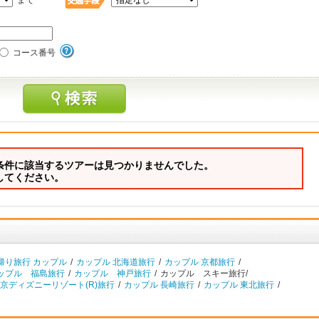
まで
コース番号
条件に該当するツアーは見つかりませんでした。
してください。
帰り旅行 カップル
/
カップル 北海道旅行
/
カップル 京都旅行
/
ップル 福島旅行
/
カップル 神戸旅行
/
カップル スキー旅行/
京ディズニーリゾート(R)旅行
/
カップル 長崎旅行
/
カップル 東北旅行
/