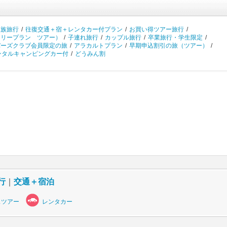
家族旅行
/
往復交通＋宿＋レンタカー付プラン
/
お買い得ツアー旅行
/
フリープラン ツアー）
/
子連れ旅行
/
カップル旅行
/
卒業旅行・学生限定
/
バーズクラブ会員限定の旅
/
アラカルトプラン
/
早期申込割引の旅（ツアー）
/
ンタルキャンピングカー付
/
どうみん割
行
｜
交通＋宿泊
スツアー
レンタカー