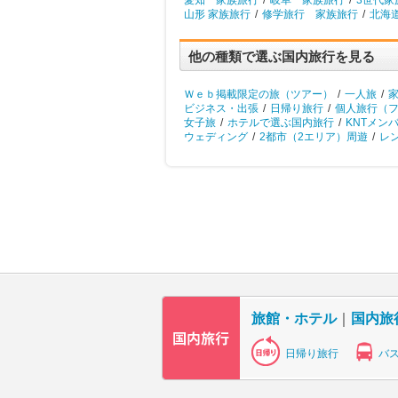
愛知 家族旅行
/
岐阜 家族旅行
/
3世代家
山形 家族旅行
/
修学旅行 家族旅行
/
北海
他の種類で選ぶ国内旅行を見る
Ｗｅｂ掲載限定の旅（ツアー）
/
一人旅
/
ビジネス・出張
/
日帰り旅行
/
個人旅行（
女子旅
/
ホテルで選ぶ国内旅行
/
KNTメン
ウェディング
/
2都市（2エリア）周遊
/
レ
旅館・ホテル
｜
国内旅
日帰り旅行
バ