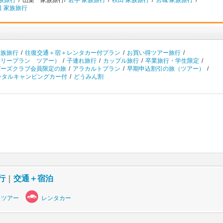
族旅行
/
山梨 家族旅行/
岩手 家族旅行
/
秋田 家族旅行
/
宮城 家族旅行
/
道 家族旅行
家族旅行
/
往復交通＋宿＋レンタカー付プラン
/
お買い得ツアー旅行
/
フリープラン ツアー）
/
子連れ旅行
/
カップル旅行
/
卒業旅行・学生限定
/
バーズクラブ会員限定の旅
/
アラカルトプラン
/
早期申込割引の旅（ツアー）
/
ンタルキャンピングカー付
/
どうみん割
行
｜
交通＋宿泊
スツアー
レンタカー