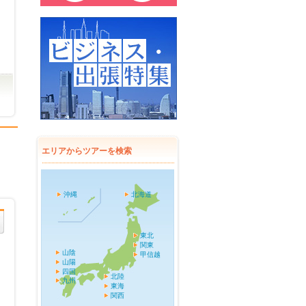
エリアからツアーを検索
沖縄
北海道
東北
関東
山陰
甲信越
山陽
四国
北陸
九州
東海
関西