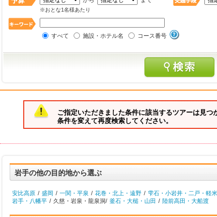
から
まで
※おとな1名様あたり
すべて
施設・ホテル名
コース番号
ご指定いただきました条件に該当するツアーは見つ
条件を変えて再度検索してください。
岩手の他の目的地から選ぶ
安比高原
/
盛岡
/
一関・平泉
/
花巻・北上・遠野
/
雫石・小岩井・二戸・軽
岩手・八幡平
/
久慈・岩泉・龍泉洞/
釜石・大槌・山田
/
陸前高田・大船渡