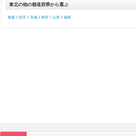
東北の他の都道府県から選ぶ
青森
/
岩手
/
宮城
/
秋田
/
山形
/
福島