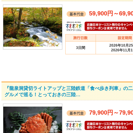
59,900円
～
69,9
2026年10月2
3日間
2026年11月
『龍泉洞貸切ライトアップと三陸鉄道「食べ歩き列車」の二
グルメで巡る！とっておきの三陸…
79,900円
～
79,9