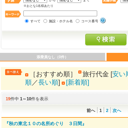
から
まで
※おとな1名様あたり
すべて
施設・ホテル名
コース番号
添乗員なし（0件）
［おすすめ順］
旅行代金 [
安い
順
／
長い順
]
[新着順]
19
件中
1
～
10
件を表示
前へ
1
2
次へ
『秋の東北１０の名所めぐり ３日間』