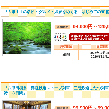
『５県１１の名所・グルメ・温泉をめぐる はじめての東北
94,900円
～
129,
2026年10月0
3日間
2026年11月
『八甲田樹氷・津軽鉄道ストーブ列車・三陸鉄道こたつ列車
詩 ３日間』
99,900円
～
99,9