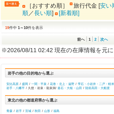
［おすすめ順］
旅行代金 [
安い
順
／
長い順
]
[新着順]
19
件中
1
～
10
件を表示
前へ
1
2
次へ
※2026/08/11 02:42 現在の在庫情
岩手の他の目的地から選ぶ
安比高原
/
盛岡
/
一関・平泉
/
花巻・北上・遠野
/
雫石・小岩井・二戸・軽
岩手・八幡平
/
久慈・岩泉・龍泉洞/
釜石・大槌・山田
/
陸前高田・大船渡
東北の他の都道府県から選ぶ
青森
/
岩手
/
宮城
/
秋田
/
山形
/
福島