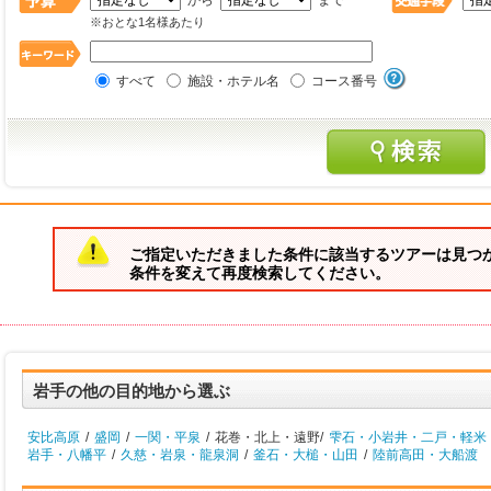
から
まで
※おとな1名様あたり
すべて
施設・ホテル名
コース番号
ご指定いただきました条件に該当するツアーは見つ
条件を変えて再度検索してください。
岩手の他の目的地から選ぶ
安比高原
/
盛岡
/
一関・平泉
/
花巻・北上・遠野/
雫石・小岩井・二戸・軽米
岩手・八幡平
/
久慈・岩泉・龍泉洞
/
釜石・大槌・山田
/
陸前高田・大船渡