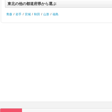
東北の他の都道府県から選ぶ
青森
/
岩手
/
宮城
/
秋田
/
山形
/
福島