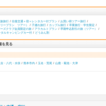
家族旅行
/
往復交通＋宿＋レンタカー付プラン
/
お買い得ツアー旅行
/
フリープラン ツアー）
/
子連れ旅行
/
カップル旅行
/
卒業旅行・学生限定
/
バーズクラブ会員限定の旅
/
アラカルトプラン
/
早期申込割引の旅（ツアー）
/
ンタルキャンピングカー付
/
どうみん割
報を見る
人吉・八代・水俣
/
熊本市内
/
玉名・荒尾
/
山鹿・菊池・大津