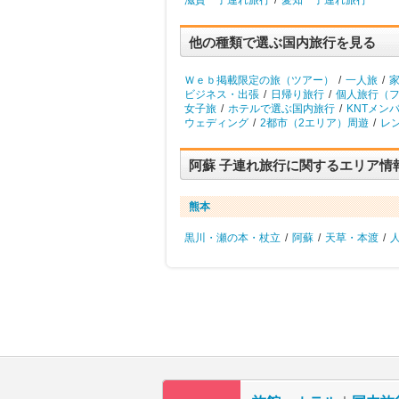
滋賀 子連れ旅行
/
愛知 子連れ旅行
他の種類で選ぶ国内旅行を見る
Ｗｅｂ掲載限定の旅（ツアー）
/
一人旅
/
ビジネス・出張
/
日帰り旅行
/
個人旅行（
女子旅
/
ホテルで選ぶ国内旅行
/
KNTメン
ウェディング
/
2都市（2エリア）周遊
/
レ
阿蘇 子連れ旅行に関するエリア情
熊本
黒川・瀬の本・杖立
/
阿蘇
/
天草・本渡
/