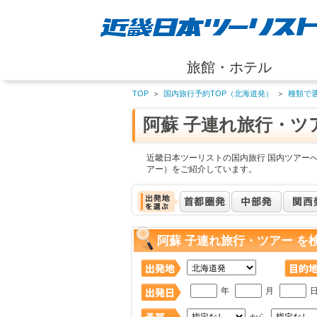
旅館・ホテル
TOP
＞
国内旅行予約TOP（北海道発）
＞
種類で
阿蘇 子連れ旅行・ツ
近畿日本ツーリストの国内旅行 国内ツアーへ
アー）をご紹介しています。
阿蘇 子連れ旅行・ツアー を
年
月