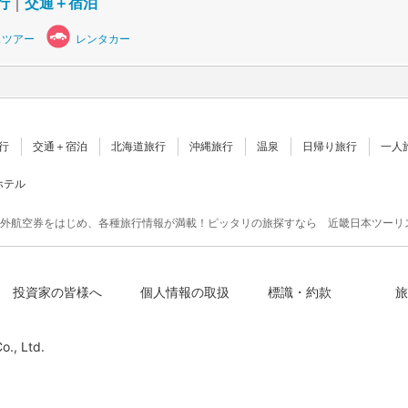
行
｜
交通＋宿泊
スツアー
レンタカー
行
交通＋宿泊
北海道旅行
沖縄旅行
温泉
日帰り旅行
一人
ホテル
外航空券をはじめ、各種旅行情報が満載！ピッタリの旅探すなら 近畿日本ツーリ
投資家の皆様へ
個人情報の取扱
標識・約款
旅
o., Ltd.