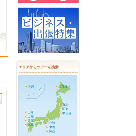
エリアからツアーを検索
沖縄
北海道
東北
関東
山陰
甲信越
山陽
四国
北陸
九州
東海
関西