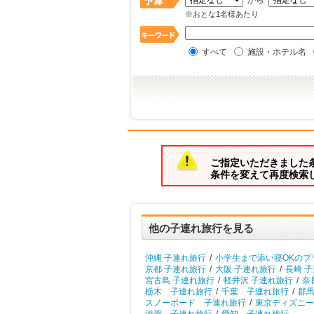
から
※おとな1名様あたり
すべて
施設・ホテル名
ご指定いただきました
条件を変えて再度検索
他の子連れ旅行を見る
沖縄 子連れ旅行
/
小学生まで添い寝OKのプ
京都 子連れ旅行
/
大阪 子連れ旅行
/
長崎 
宮古島 子連れ旅行
/
軽井沢 子連れ旅行
/
奈
栃木 子連れ旅行
/
千葉 子連れ旅行
/
群
スノーボード 子連れ旅行
/
東京ディズニー