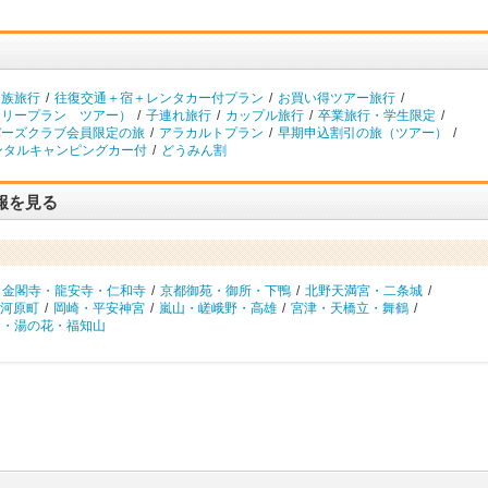
家族旅行
/
往復交通＋宿＋レンタカー付プラン
/
お買い得ツアー旅行
/
フリープラン ツアー）
/
子連れ旅行
/
カップル旅行
/
卒業旅行・学生限定
/
バーズクラブ会員限定の旅
/
アラカルトプラン
/
早期申込割引の旅（ツアー）
/
ンタルキャンピングカー付
/
どうみん割
報を見る
金閣寺・龍安寺・仁和寺
/
京都御苑・御所・下鴨
/
北野天満宮・二条城
/
河原町
/
岡崎・平安神宮
/
嵐山・嵯峨野・高雄
/
宮津・天橋立・舞鶴
/
岡・湯の花・福知山