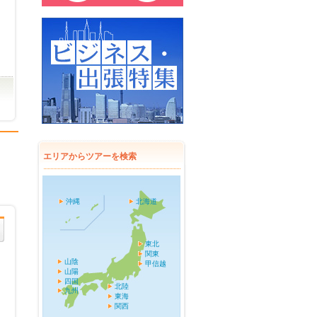
エリアからツアーを検索
沖縄
北海道
東北
関東
山陰
甲信越
山陽
四国
北陸
九州
東海
関西