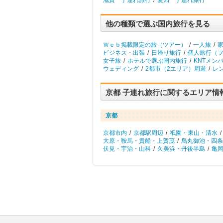
滋賀 子連れ旅行
/
愛知 子連れ旅行
他の種類で選ぶ国内旅行を見る
Ｗｅｂ掲載限定の旅（ツアー）
/
一人旅
/
ビジネス・出張
/
日帰り旅行
/
個人旅行（
女子旅
/
ホテルで選ぶ国内旅行
/
KNTメン
ウェディング
/
2都市（2エリア）周遊
/
レ
京都 子連れ旅行に関するエリア情
京都
京都市内
/
京都駅周辺
/
祇園・東山・清水
/
大原・鞍馬・貴船・上賀茂
/
烏丸御池・四条
伏見・宇治・山科
/
久美浜・丹後半島
/
亀