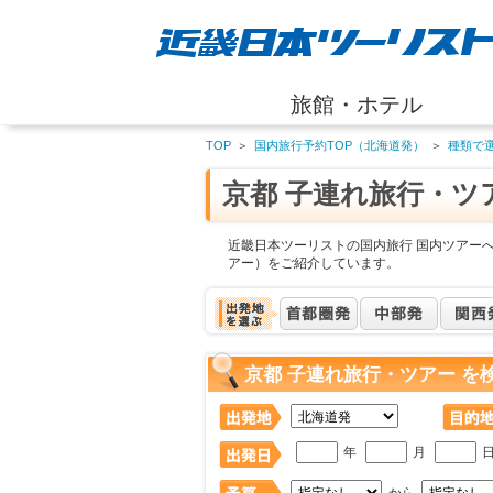
旅館・ホテル
TOP
＞
国内旅行予約TOP（北海道発）
＞
種類で
京都 子連れ旅行・ツ
近畿日本ツーリストの国内旅行 国内ツアーへ
アー）をご紹介しています。
京都 子連れ旅行・ツアー を
年
月