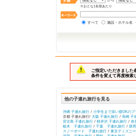
から
※おとな1名様あたり
すべて
施設・ホテル名
ご指定いただきました
条件を変えて再度検索
他の子連れ旅行を見る
沖縄 子連れ旅行
/
小学生まで添い寝OKのプ
京都 子連れ旅行/
大阪 子連れ旅行
/
長崎 子
宮古島 子連れ旅行
/
軽井沢 子連れ旅行
/
奈
栃木 子連れ旅行
/
千葉 子連れ旅行
/
群
スノーボード 子連れ旅行
/
東京ディズニー