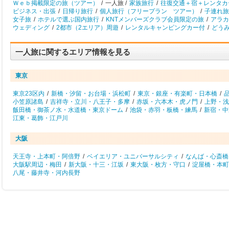
Ｗｅｂ掲載限定の旅（ツアー）
/
一人旅 /
家族旅行
/
往復交通＋宿＋レンタカ
ビジネス・出張
/
日帰り旅行
/
個人旅行（フリープラン ツアー）
/
子連れ旅
女子旅
/
ホテルで選ぶ国内旅行
/
KNTメンバーズクラブ会員限定の旅
/
アラカ
ウェディング
/
2都市（2エリア）周遊
/
レンタルキャンピングカー付
/
どう
一人旅に関するエリア情報を見る
東京
東京23区内
/
新橋・汐留・お台場・浜松町
/
東京・銀座・有楽町・日本橋
/
小笠原諸島
/
吉祥寺・立川・八王子・多摩
/
赤坂・六本木・虎ノ門
/
上野・浅
飯田橋・御茶ノ水・水道橋・東京ドーム
/
池袋・赤羽・板橋・練馬
/
新宿・中
江東・葛飾・江戸川
大阪
天王寺・上本町・阿倍野
/
ベイエリア・ユニバーサルシティ
/
なんば・心斎橋
大阪駅周辺・梅田
/
新大阪・十三・江坂
/
東大阪・枚方・守口
/
淀屋橋・本町
八尾・藤井寺・河内長野