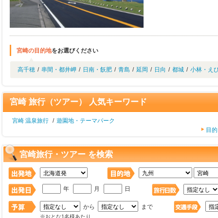
宮崎の目的地
をお選びください
高千穂
/
串間・都井岬
/
日南・飫肥
/
青島
/
延岡
/
日向
/
都城
/
小林・え
宮崎 旅行（ツアー） 人気キーワード
宮崎 温泉旅行
/
遊園地・テーマパーク
目的
宮崎旅行・ツアー を検索
年
月
日
から
まで
※おとな1名様あたり