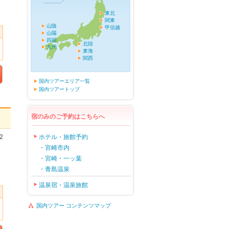
東北
関東
山陰
甲信越
山陽
四国
北陸
九州
東海
関西
国内ツアーエリア一覧
国内ツアートップ
宿のみのご予約はこちらへ
2
ホテル・旅館予約
・宮崎市内
・宮崎・一ッ葉
・青島温泉
温泉宿・温泉旅館
国内ツアー コンテンツマップ