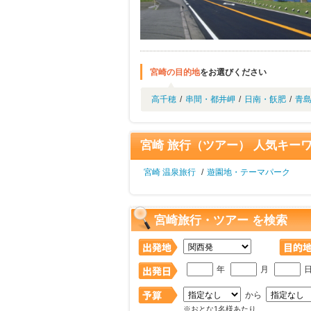
宮崎の目的地
をお選びください
高千穂
/
串間・都井岬
/
日南・飫肥
/
青
宮崎 旅行（ツアー） 人気キー
宮崎 温泉旅行
/
遊園地・テーマパーク
宮崎旅行・ツアー を検索
年
月
から
※おとな1名様あたり