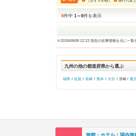
［おすすめ順］
旅行代金 [
6
件中
1
～
6
件を表示
※2026/08/08 22:22 現在の在庫情報を元に
九州の他の都道府県から選ぶ
福岡
/
佐賀
/
長崎
/
熊本
/
大分
/
宮崎 /
鹿
旅館・ホテル
｜
国内旅