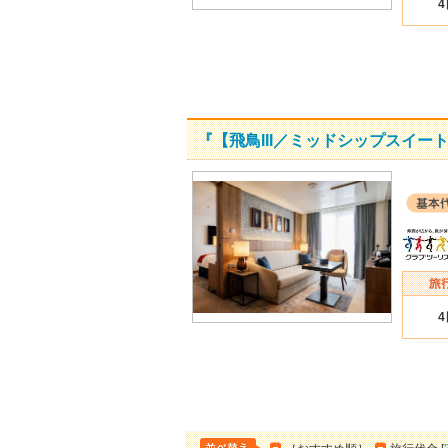
『【飛鳥III／ミッドシップスイ