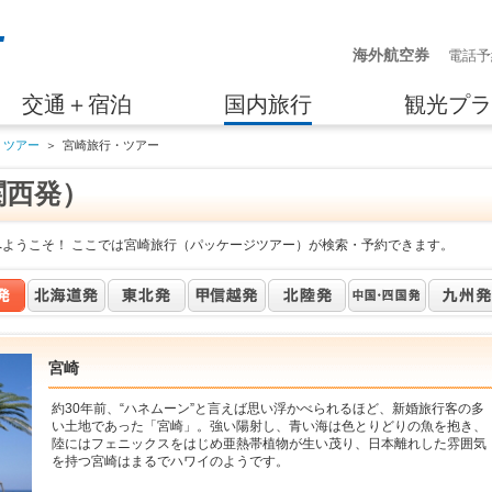
海外航空券
電話予
交通＋宿泊
国内旅行
観光プラ
・ツアー
＞
宮崎旅行・ツアー
関西発）
へようこそ！ ここでは宮崎旅行（パッケージツアー）が検索・予約できます。
宮崎
約30年前、“ハネムーン”と言えば思い浮かべられるほど、新婚旅行客の多
い土地であった「宮崎」。強い陽射し、青い海は色とりどりの魚を抱き、
陸にはフェニックスをはじめ亜熱帯植物が生い茂り、日本離れした雰囲気
を持つ宮崎はまるでハワイのようです。