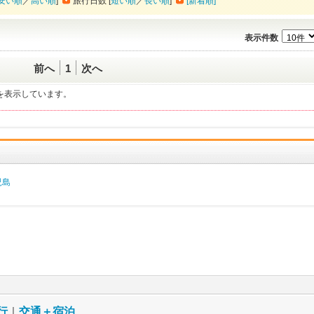
安い順
／
高い順
]
旅行日数 [
短い順
／
長い順
]
[新着順]
表示件数
前へ
1
次へ
一覧を表示しています。
児島
行
｜
交通＋宿泊