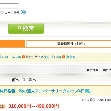
コース番号
添乗員同行（31件）
安い順
／
高い順
]
旅行日数 [
短い順
／
長い順
]
[新着順]
表示件数
前へ
1
次へ
D】神戸発着 秋の週末アニバーサリークルーズ4日間』
コース番号 :
K8001-90
310,000円
～
496,000円