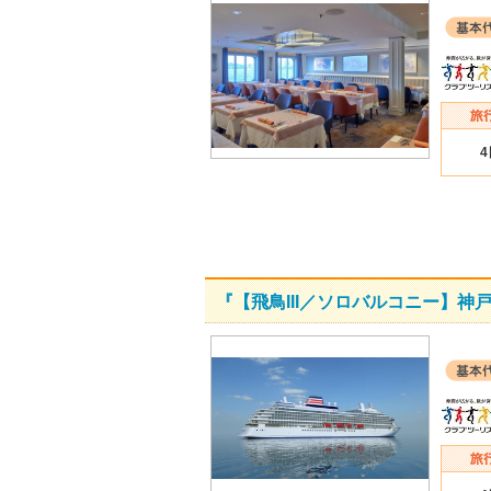
『【飛鳥III／ソロバルコニー】