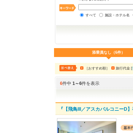
すべて
施設・ホテル名
添乗員なし（6件）
［おすすめ順］
旅行代金 [
6
件中
1
～
6
件を表示
『【飛鳥III／アスカバルコニー