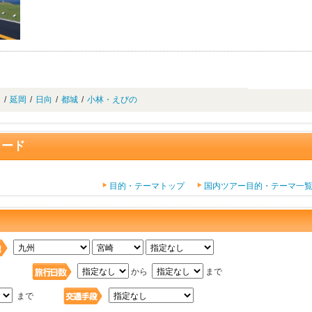
島
/
延岡
/
日向
/
都城
/
小林・えびの
ワード
目的・テーマトップ
国内ツアー目的・テーマ一
日
から
まで
まで