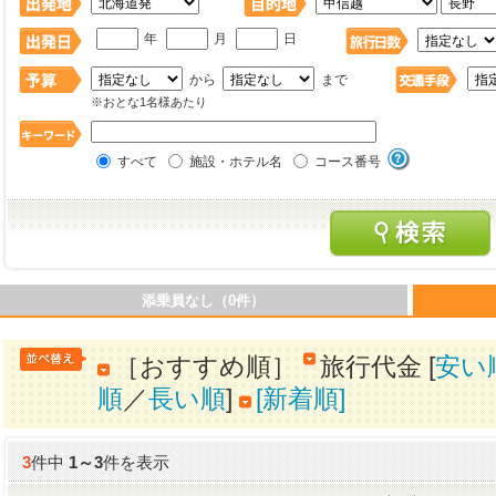
年
月
日
から
まで
※おとな1名様あたり
すべて
施設・ホテル名
コース番号
添乗員なし（0件）
［おすすめ順］
旅行代金 [
安い
順
／
長い順
]
[新着順]
3
件中
1
～
3
件を表示