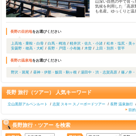
山深い自然の中で育っ
気候を利用した「高原
も名産。ゆっくりと温
長野の目的地
をお選びください
上高地・乗鞍・白骨
/
白馬・栂池
/
軽井沢・佐久・小諸
/
松本・塩尻・美ヶ
安曇野・穂高・大町
/
長野・戸隠・小布施
/
木曽
/
上田・別所・菅平
長野の温泉地
をお選びください
野沢・斑尾
/
昼神・伊那・飯田・駒ヶ根
/
湯田中・渋・志賀高原
/
篠ノ井・
長野 旅行（ツアー） 人気キーワード
立山黒部アルペンルート
/
志賀 スキー スノーボードツアー
/
長野 温泉旅行
目的
長野旅行・ツアー を検索