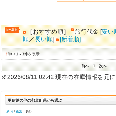
［おすすめ順］
旅行代金 [
安い
順
／
長い順
]
[新着順]
3
件中
1
～
3
件を表示
前へ
1
次へ
※2026/08/11 02:42 現在の在庫情
甲信越の他の都道府県から選ぶ
新潟
/
山梨
/
長野