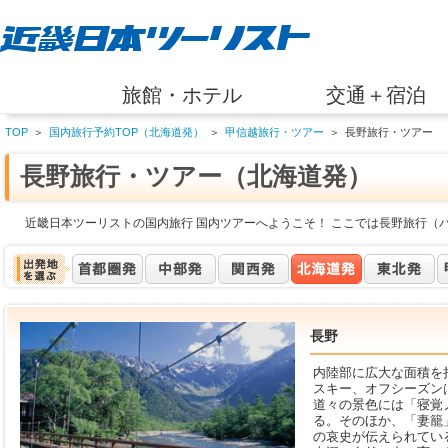
旅館・ホテル
交通＋宿泊
TOP
＞
国内旅行予約TOP（北海道発）
＞
甲信越旅行・ツアー
＞
長野旅行・ツアー
長野旅行・ツアー（北海道発）
近畿日本ツーリストの国内旅行 国内ツアーへようこそ！ ここでは長野旅行（
長野
内陸部に広大な面積を
スキー、オフシーズン
道々の景色には「寝覚
る。そのほか、「妻籠
の哀史が伝えられてい