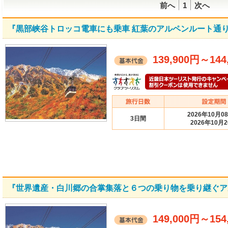
前へ
1
次へ
『黒部峡谷トロッコ電車にも乗車 紅葉のアルペンルート通
139,900円
～
144
2026年10月0
3日間
2026年10月
『世界遺産・白川郷の合掌集落と６つの乗り物を乗り継ぐア
149,000円
～
154