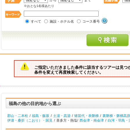
から
まで
※おとな1名様あたり
すべて
施設・ホテル名
コース番号
ご指定いただきました条件に該当するツアーは見つ
条件を変えて再度検索してください。
福島の他の目的地から選ぶ
郡山・二本松
/
福島・飯坂
/
土湯・高湯
/
猪苗代・表磐梯
/
裏磐梯・磐梯高
伊達・桑折（こおり）・国見
/
喜多方・熱塩/
西会津・南会津
/
白河・羽鳥・