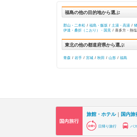
福島の他の目的地から選ぶ
郡山・二本松
/
福島・飯坂
/
土湯・高湯
/
伊達・桑折（こおり）・国見
/
喜多方・熱塩
東北の他の都道府県から選ぶ
青森
/
岩手
/
宮城
/
秋田
/
山形
/
福島
旅館・ホテル
｜
国内旅
日帰り旅行
バ