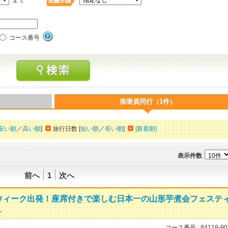
まで
コース番号
添乗員同行（1件）
安い順
／
高い順
]
旅行日数 [
短い順
／
長い順
]
[新着順]
表示件数
前へ
1
次へ
ウィーク出発！座席付きで楽しむ日本一の山形芋煮会フェステ
…
コース番号 :
84119-90