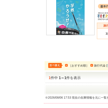
［おすすめ順］
旅行代金 [
1
件中
1
～
1
件を表示
※2026/08/06 17:53 現在の在庫情報を元に