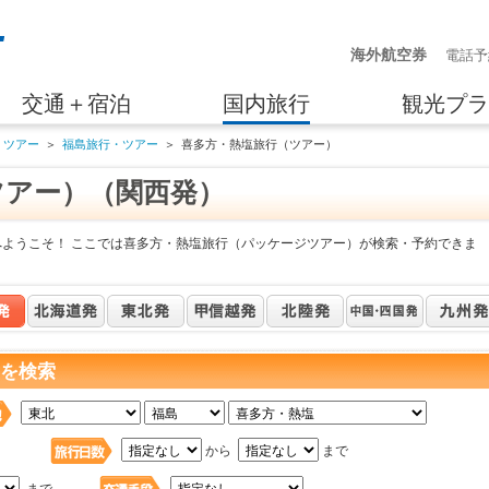
海外航空券
電話予
交通＋宿泊
国内旅行
観光プラ
・ツアー
＞
福島旅行・ツアー
＞
喜多方・熱塩旅行（ツアー）
ツアー）（関西発）
へようこそ！ ここでは喜多方・熱塩旅行（パッケージツアー）が検索・予約できま
 を検索
日
から
まで