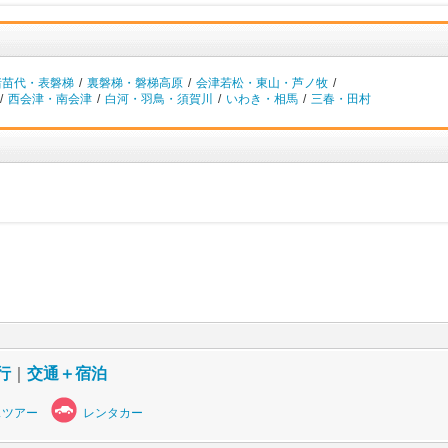
猪苗代・表磐梯
/
裏磐梯・磐梯高原
/
会津若松・東山・芦ノ牧
/
/
西会津・南会津
/
白河・羽鳥・須賀川
/
いわき・相馬
/
三春・田村
行
｜
交通＋宿泊
スツアー
レンタカー