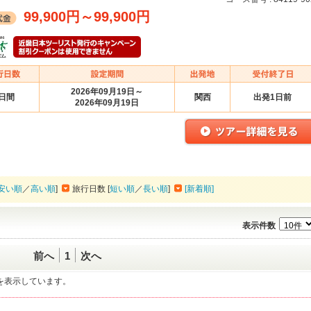
99,900円
～
99,900円
2026年09月19日～
3日間
関西
出発1日前
2026年09月19日
安い順
／
高い順
]
旅行日数 [
短い順
／
長い順
]
[新着順]
表示件数
前へ
1
次へ
一覧を表示しています。