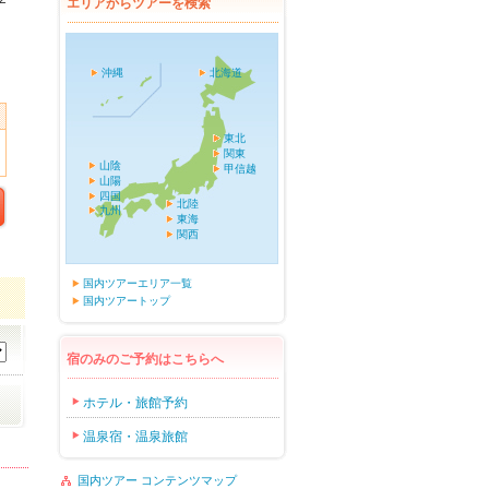
エリアからツアーを検索
沖縄
北海道
東北
関東
山陰
甲信越
山陽
四国
北陸
九州
東海
関西
国内ツアーエリア一覧
国内ツアートップ
宿のみのご予約はこちらへ
ホテル・旅館予約
温泉宿・温泉旅館
国内ツアー コンテンツマップ