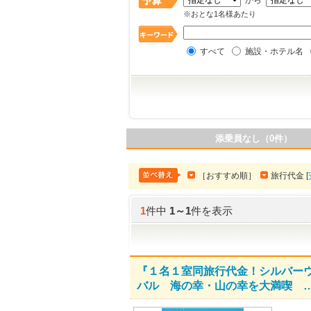
から
※おとな1名様あたり
すべて
施設・ホテル名
添乗員なし（0件）
［おすすめ順］
旅行代金 [
1
件中
1
～
1
件を表示
『１名１室同旅行代金！シルバー
バル 海の幸・山の幸を大満喫 