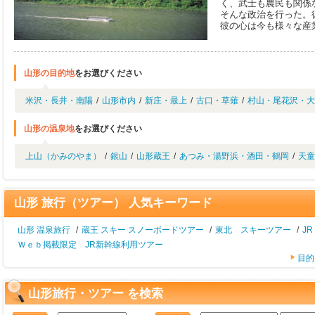
く、武士も農民も関係
そんな政治を行った。
彼の心は今も様々な産
山形の目的地
をお選びください
米沢・長井・南陽
/
山形市内
/
新庄・最上
/
古口・草薙
/
村山・尾花沢・大
山形の温泉地
をお選びください
上山（かみのやま）
/
銀山
/
山形蔵王
/
あつみ・湯野浜・酒田・鶴岡
/
天童
山形 旅行（ツアー） 人気キーワード
山形 温泉旅行
/
蔵王 スキー スノーボードツアー
/
東北 スキーツアー
/
J
Ｗｅｂ掲載限定 JR新幹線利用ツアー
目的
山形旅行・ツアー を検索