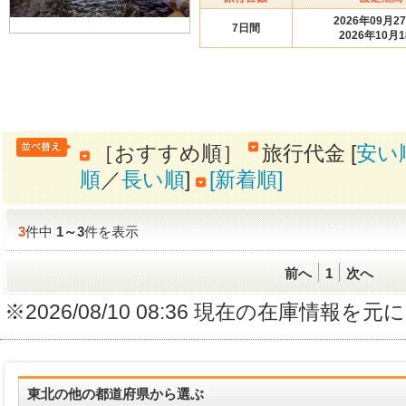
2026年09月2
7日間
2026年10月
［おすすめ順］
旅行代金 [
安い
順
／
長い順
]
[新着順]
3
件中
1
～
3
件を表示
前へ
1
次へ
※2026/08/10 08:36 現在の在庫情
東北の他の都道府県から選ぶ