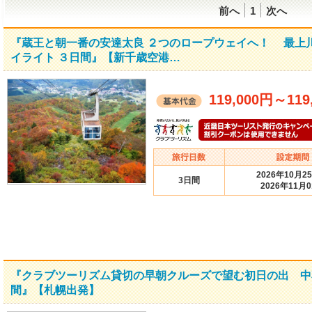
前へ
1
次へ
『蔵王と朝一番の安達太良 ２つのロープウェイへ！ 最上
イライト ３日間』【新千歳空港…
119,000円
～
119
2026年10月2
3日間
2026年11月
『クラブツーリズム貸切の早朝クルーズで望む初日の出 中
間』【札幌出発】