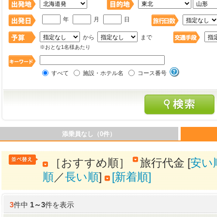
年
月
日
から
まで
※おとな1名様あたり
すべて
施設・ホテル名
コース番号
添乗員なし（0件）
［おすすめ順］
旅行代金 [
安い
順
／
長い順
]
[新着順]
3
件中
1
～
3
件を表示