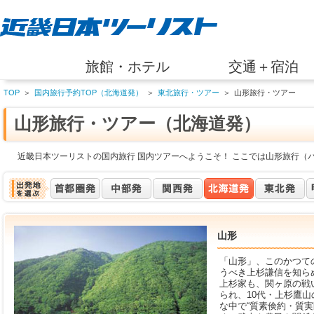
旅館・ホテル
交通＋宿泊
TOP
＞
国内旅行予約TOP（北海道発）
＞
東北旅行・ツアー
＞
山形旅行・ツアー
山形旅行・ツアー（北海道発）
近畿日本ツーリストの国内旅行 国内ツアーへようこそ！ ここでは山形旅行（
山形
「山形」、このかつて
うべき上杉謙信を知ら
上杉家も、関ヶ原の戦
られ、10代・上杉鷹
な中で“質素倹約・質