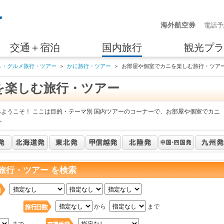
海外航空券
電話予
交通＋宿泊
国内旅行
観光プラ
し・グルメ旅行・ツアー
＞
かに旅行・ツアー
＞
お部屋や個室でカニを楽しむ旅行・ツア
を楽しむ旅行・ツアー
へようこそ！ ここは目的・テーマ別 国内ツアーのコーナーで、お部屋や個室でカニ
。
旅行・ツアー を検索
日
から
まで