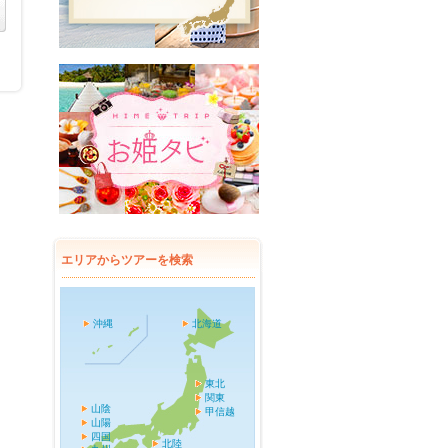
エリアからツアーを検索
沖縄
北海道
東北
関東
山陰
甲信越
山陽
四国
北陸