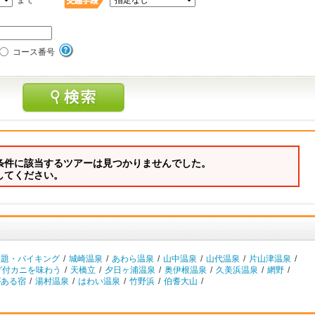
まで
コース番号
条件に該当するツアーは見つかりませんでした。
してください。
放題・バイキング
/
城崎温泉
/
あわら温泉
/
山中温泉
/
山代温泉
/
片山津温泉
/
グ付カニを味わう
/
天橋立
/
夕日ヶ浦温泉
/
奥伊根温泉
/
久美浜温泉
/
網野
/
がある宿
/
湯村温泉
/
はわい温泉
/
竹野浜
/
伯耆大山
/