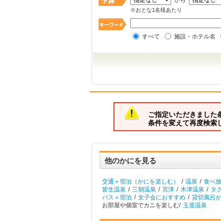
から
※おとな1名様あたり
すべて
施設・ホテル名
ご指定いただきました
条件を変えて再度検索
他のかにを見る
交通＋宿泊（かにを楽しむ）
/
温泉
/
食べ
皆生温泉
/
三朝温泉
/
宮津
/
木津温泉
/
タ
バス＋宿泊
/
女子会におすすめ
/
貸切風呂
お部屋や個室でカニを楽しむ/
玉造温泉