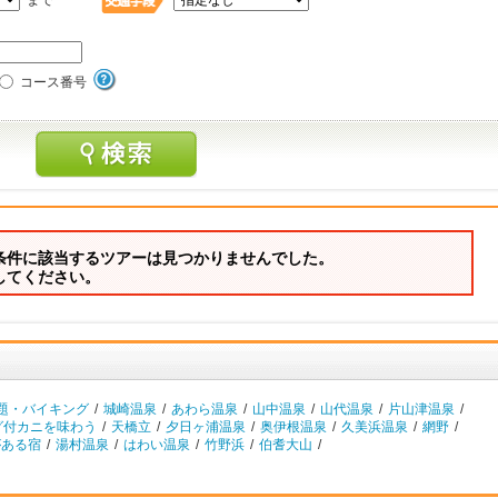
まで
コース番号
条件に該当するツアーは見つかりませんでした。
してください。
題・バイキング
/
城崎温泉
/
あわら温泉
/
山中温泉
/
山代温泉
/
片山津温泉
/
グ付カニを味わう
/
天橋立
/
夕日ヶ浦温泉
/
奥伊根温泉
/
久美浜温泉
/
網野
/
がある宿
/
湯村温泉
/
はわい温泉
/
竹野浜
/
伯耆大山
/