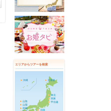
エリアからツアーを検索
沖縄
北海道
東北
関東
山陰
甲信越
山陽
四国
北陸