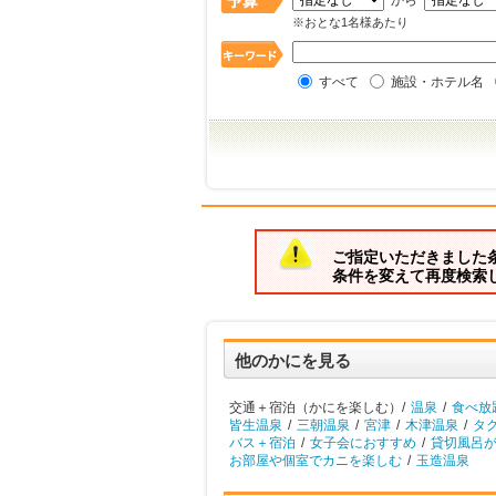
から
※おとな1名様あたり
すべて
施設・ホテル名
ご指定いただきました
条件を変えて再度検索
他のかにを見る
交通＋宿泊（かにを楽しむ）/
温泉
/
食べ放
皆生温泉
/
三朝温泉
/
宮津
/
木津温泉
/
タ
バス＋宿泊
/
女子会におすすめ
/
貸切風呂
お部屋や個室でカニを楽しむ
/
玉造温泉