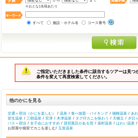
から
まで
※おとな1名様あたり
すべて
施設・ホテル名
コース番号
ご指定いただきました条件に該当するツアーは見つ
条件を変えて再度検索してください。
他のかにを見る
交通＋宿泊（かにを楽しむ）
/
温泉
/
食べ放題・バイキング
/
城崎温泉
/
あ
皆生温泉
/
三朝温泉
/
宮津
/
木津温泉
/
タグ付カニを味わう
/
天橋立
/
夕日
バス＋宿泊
/
女子会におすすめ
/
貸切風呂がある宿
/
湯村温泉
/
はわい温泉
/
お部屋や個室でカニを楽しむ/
玉造温泉