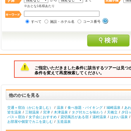
から
まで
※おとな1名様あたり
すべて
施設・ホテル名
コース番号
ご指定いただきました条件に該当するツアーは見つ
条件を変えて再度検索してください。
他のかにを見る
交通＋宿泊（かにを楽しむ）
/
温泉
/
食べ放題・バイキング
/
城崎温泉
/
あ
皆生温泉
/
三朝温泉
/
宮津
/
木津温泉
/
タグ付カニを味わう
/
天橋立
/
夕日
バス＋宿泊
/
女子会におすすめ
/
貸切風呂がある宿
/
湯村温泉
/
はわい温泉
/
お部屋や個室でカニを楽しむ
/
玉造温泉