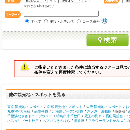
から
まで
※おとな1名様あたり
すべて
施設・ホテル名
コース番号
ご指定いただきました条件に該当するツアーは見つ
条件を変えて再度検索してください。
他の観光地・スポットを見る
東京 観光地・スポット
/
京都 観光地・スポット
/
大阪 観光地・スポット
/
お
九重“夢”大吊橋
/
函館朝市
/
北海道ガーデン街道
/
芦ノ湖 海賊船
/
錦帯橋/
千里浜なぎさドライブウェイ
/
輪島白米千枚田
/
蔵王の樹氷
/
横山展望台
/
北
ネスタリゾート神戸
/
ヘブンスそのはら
/
博多座
/
フラワーランドかみふらの