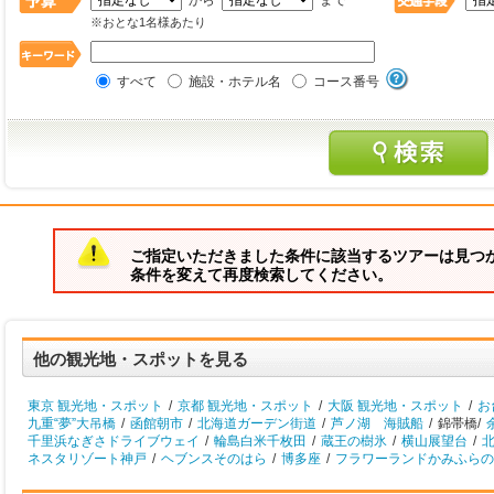
から
まで
※おとな1名様あたり
すべて
施設・ホテル名
コース番号
ご指定いただきました条件に該当するツアーは見つ
条件を変えて再度検索してください。
他の観光地・スポットを見る
東京 観光地・スポット
/
京都 観光地・スポット
/
大阪 観光地・スポット
/
お
九重“夢”大吊橋
/
函館朝市
/
北海道ガーデン街道
/
芦ノ湖 海賊船
/
錦帯橋/
千里浜なぎさドライブウェイ
/
輪島白米千枚田
/
蔵王の樹氷
/
横山展望台
/
北
ネスタリゾート神戸
/
ヘブンスそのはら
/
博多座
/
フラワーランドかみふらの