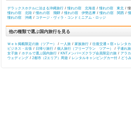
デラックスホテルに泊まる沖縄旅行
/
憧れの宿 北海道
/
憧れの宿 東北
/
憧
憧れの宿 北陸
/
憧れの宿 飛騨
/
憧れの宿 伊勢志摩
/
憧れの宿 関西
/
憧れの宿 沖縄
/
コテージ・ヴィラ・コンドミニアム・ロッジ
他の種類で選ぶ国内旅行を見る
Ｗｅｂ掲載限定の旅（ツアー）
/
一人旅
/
家族旅行
/
往復交通＋宿＋レンタカ
ビジネス・出張
/
日帰り旅行
/
個人旅行（フリープラン ツアー）
/
子連れ旅
女子旅
/
ホテルで選ぶ国内旅行
/
KNTメンバーズクラブ会員限定の旅
/
アラカ
ウェディング
/
2都市（2エリア）周遊
/
レンタルキャンピングカー付
/
どう