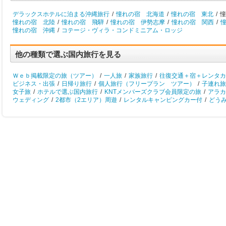
デラックスホテルに泊まる沖縄旅行
/
憧れの宿 北海道
/
憧れの宿 東北
/
憧
憧れの宿 北陸
/
憧れの宿 飛騨
/
憧れの宿 伊勢志摩
/
憧れの宿 関西
/
憧れの宿 沖縄
/
コテージ・ヴィラ・コンドミニアム・ロッジ
他の種類で選ぶ国内旅行を見る
Ｗｅｂ掲載限定の旅（ツアー）
/
一人旅
/
家族旅行
/
往復交通＋宿＋レンタカ
ビジネス・出張
/
日帰り旅行
/
個人旅行（フリープラン ツアー）
/
子連れ旅
女子旅
/
ホテルで選ぶ国内旅行
/
KNTメンバーズクラブ会員限定の旅
/
アラカ
ウェディング
/
2都市（2エリア）周遊
/
レンタルキャンピングカー付
/
どう