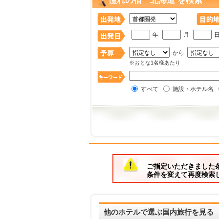
憧れの宿 北海道 を検索
年
月
から
※おとな1名様あたり
すべて
施設・ホテル名
ご指定いただきました
条件を変えて再度検索
他のホテルで選ぶ国内旅行を見る