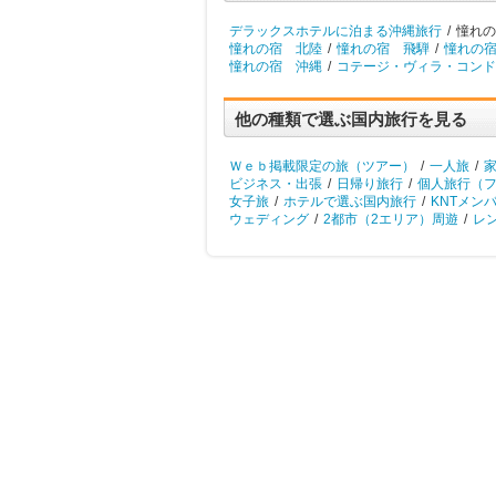
デラックスホテルに泊まる沖縄旅行
/
憧れの
憧れの宿 北陸
/
憧れの宿 飛騨
/
憧れの
憧れの宿 沖縄
/
コテージ・ヴィラ・コンド
他の種類で選ぶ国内旅行を見る
Ｗｅｂ掲載限定の旅（ツアー）
/
一人旅
/
ビジネス・出張
/
日帰り旅行
/
個人旅行（
女子旅
/
ホテルで選ぶ国内旅行
/
KNTメン
ウェディング
/
2都市（2エリア）周遊
/
レ