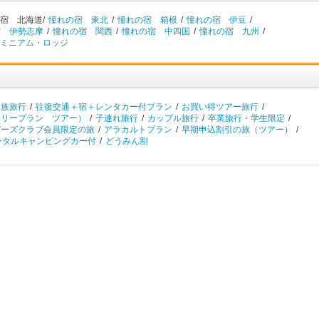
宿 北海道/
憧れの宿 東北
/
憧れの宿 箱根
/
憧れの宿 伊豆
/
宿 伊勢志摩
/
憧れの宿 関西
/
憧れの宿 中四国
/
憧れの宿 九州
/
ミニアム・ロッジ
家族旅行
/
往復交通＋宿＋レンタカー付プラン
/
お買い得ツアー旅行
/
フリープラン ツアー）
/
子連れ旅行
/
カップル旅行
/
卒業旅行・学生限定
/
バーズクラブ会員限定の旅
/
アラカルトプラン
/
早期申込割引の旅（ツアー）
/
ンタルキャンピングカー付
/
どうみん割