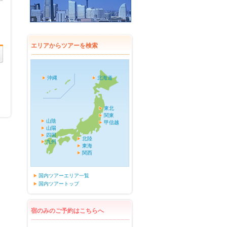
エリアからツアーを検索
沖縄
北海道
東北
関東
山陰
甲信越
山陽
四国
北陸
九州
東海
関西
国内ツアーエリア一覧
国内ツアートップ
宿のみのご予約はこちらへ